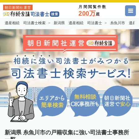
月間閲覧件数
朝日新聞社運営
200万
超
遺産相続 司法書士検索
新潟県 遺産相続 司法書士
糸魚川市 遺産
新潟県 糸魚川市の戸籍収集に強い司法書士事務所