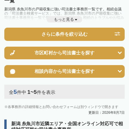
一覧
新潟県 糸魚川市の戸籍収集に強い司法書士事務所一覧です。相続会議
の「司法書士検索サービス」では、新潟県 糸魚川市の戸籍収集に強い
司法書士事務所を一覧で見ることが出来ます。相続のトラブルやお悩み
もっと見る
を抱えている方は一度近隣の司法書士に相談してみましょう。
さらに条件を絞り込む
市区町村から
司法書士を探す
相談内容から
司法書士を探す
5
1~5
全
件中
件を表示
各事務所の詳細情報とお問い合わせフォームは別ウィンドウで開きます
更新日：2026年8月7日
新潟 糸魚川市近隣エリア・全国オンライン対応可で相