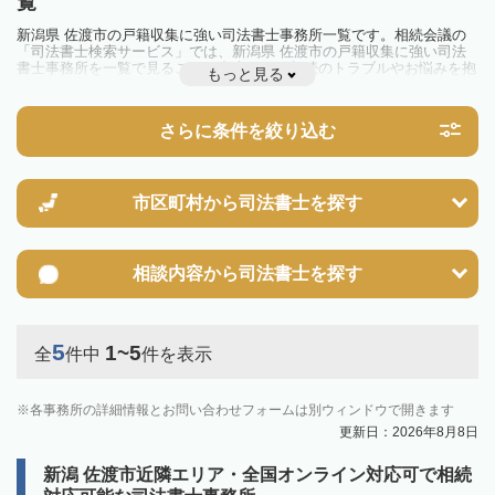
覧
新潟県 佐渡市の戸籍収集に強い司法書士事務所一覧です。相続会議の
「司法書士検索サービス」では、新潟県 佐渡市の戸籍収集に強い司法
書士事務所を一覧で見ることが出来ます。相続のトラブルやお悩みを抱
もっと見る
えている方は一度近隣の司法書士に相談してみましょう。
さらに条件を絞り込む
市区町村から
司法書士を探す
相談内容から
司法書士を探す
5
1~5
全
件中
件を表示
各事務所の詳細情報とお問い合わせフォームは別ウィンドウで開きます
更新日：2026年8月8日
新潟 佐渡市近隣エリア・全国オンライン対応可で相続