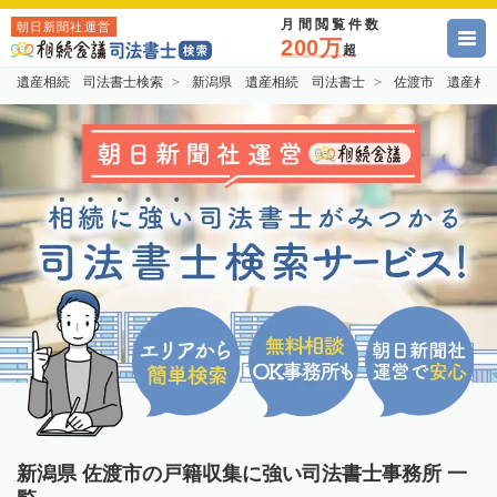
月間閲覧件数
朝日新聞社運営
200万
超
遺産相続 司法書士検索
新潟県 遺産相続 司法書士
佐渡市 遺産相
新潟県 佐渡市の戸籍収集に強い司法書士事務所 一