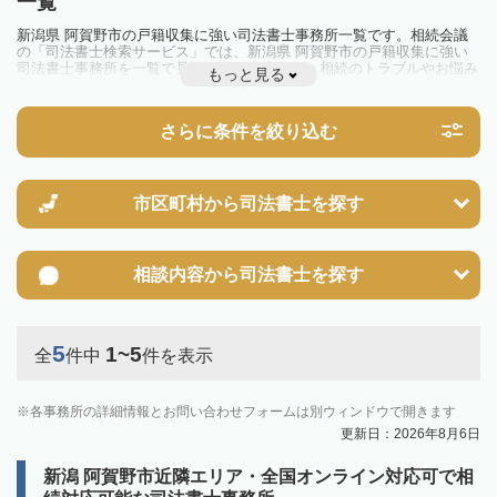
一覧
新潟県 阿賀野市の戸籍収集に強い司法書士事務所一覧です。相続会議
の「司法書士検索サービス」では、新潟県 阿賀野市の戸籍収集に強い
司法書士事務所を一覧で見ることが出来ます。相続のトラブルやお悩み
もっと見る
を抱えている方は一度近隣の司法書士に相談してみましょう。
さらに条件を絞り込む
市区町村から
司法書士を探す
相談内容から
司法書士を探す
5
1~5
全
件中
件を表示
各事務所の詳細情報とお問い合わせフォームは別ウィンドウで開きます
更新日：2026年8月6日
新潟 阿賀野市近隣エリア・全国オンライン対応可で相