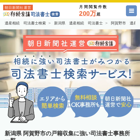
月間閲覧件数
朝日新聞社運営
200万
超
遺産相続 司法書士検索
新潟県 遺産相続 司法書士
阿賀野市 遺産
新潟県 阿賀野市の戸籍収集に強い司法書士事務所