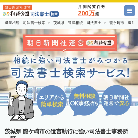
月間閲覧件数
朝日新聞社運営
200万
超
遺産相続 司法書士検索
茨城県 遺産相続 司法書士
龍ケ崎市 遺産
茨城県 龍ケ崎市の遺言執行に強い司法書士事務所