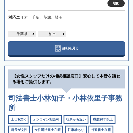
地図
対応エリア
千葉、茨城、埼玉
千葉県
柏市
詳細を見る
【女性スタッフだけの相続相談窓口】安心して本音を話せ
る場をご提供します。
司法書士小林知子・小林依里子事務
所
土日祝OK
オンライン相談可
役所から近い
職歴20年以上
所長が女性
女性司法書士在籍
駐車場あり
行政書士在籍