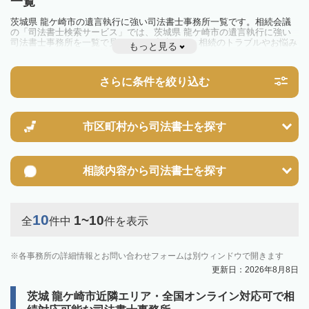
一覧
茨城県 龍ケ崎市の遺言執行に強い司法書士事務所一覧です。相続会議
の「司法書士検索サービス」では、茨城県 龍ケ崎市の遺言執行に強い
司法書士事務所を一覧で見ることが出来ます。相続のトラブルやお悩み
もっと見る
を抱えている方は一度近隣の司法書士に相談してみましょう。
さらに条件を絞り込む
市区町村から
司法書士を探す
相談内容から
司法書士を探す
10
1~10
全
件中
件を表示
各事務所の詳細情報とお問い合わせフォームは別ウィンドウで開きます
更新日：2026年8月8日
茨城 龍ケ崎市近隣エリア・全国オンライン対応可で相