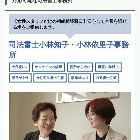
対応可能な司法書士事務所
【女性スタッフだけの相続相談窓口】安心して本音を話せ
る場をご提供します。
司法書士小林知子・小林依里子事務
所
土日祝OK
オンライン相談可
役所から近い
職歴20年以上
所長が女性
女性司法書士在籍
駐車場あり
行政書士在籍