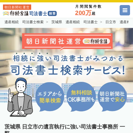
月間閲覧件数
朝日新聞社運営
200万
超
遺産相続 司法書士検索
茨城県 遺産相続 司法書士
日立市 遺産相
茨城県 日立市の遺言執行に強い司法書士事務所 一