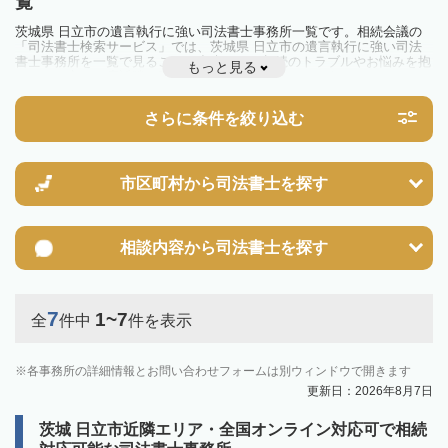
覧
茨城県 日立市の遺言執行に強い司法書士事務所一覧です。相続会議の
「司法書士検索サービス」では、茨城県 日立市の遺言執行に強い司法
書士事務所を一覧で見ることが出来ます。相続のトラブルやお悩みを抱
もっと見る
えている方は一度近隣の司法書士に相談してみましょう。
さらに条件を絞り込む
市区町村から
司法書士を探す
相談内容から
司法書士を探す
7
1~7
全
件中
件を表示
各事務所の詳細情報とお問い合わせフォームは別ウィンドウで開きます
更新日：2026年8月7日
茨城 日立市近隣エリア・全国オンライン対応可で相続