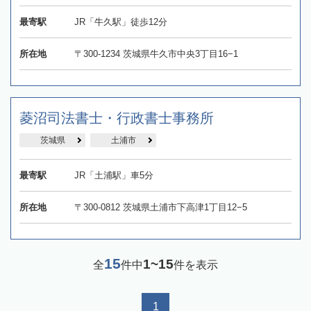
最寄駅
JR「牛久駅」徒歩12分
所在地
〒300-1234 茨城県牛久市中央3丁目16−1
菱沼司法書士・行政書士事務所
茨城県
土浦市
最寄駅
JR「土浦駅」車5分
所在地
〒300-0812 茨城県土浦市下高津1丁目12−5
15
1~15
全
件中
件を表示
1