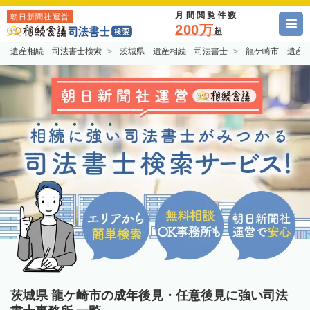
月間閲覧件数
朝日新聞社運営
200万
超
遺産相続 司法書士検索
茨城県 遺産相続 司法書士
龍ケ崎市 遺産
茨城県 龍ケ崎市の成年後見・任意後見に強い司法