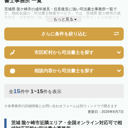
書士事務所 一覧
茨城県 龍ケ崎市の成年後見・任意後見に強い司法書士事務所一覧で
す。相続会議の「司法書士検索サービス」では、茨城県 龍ケ崎市の成
年後見・任意後見に強い司法書士事務所を一覧で見ることが出来ます。
もっと見る
相続のトラブルやお悩みを抱えている方は一度近隣の司法書士に相談し
てみましょう。
さらに条件を絞り込む
市区町村から
司法書士を探す
相談内容から
司法書士を探す
15
1~15
全
件中
件を表示
各事務所の詳細情報とお問い合わせフォームは別ウィンドウで開きます
更新日：2026年8月7日
茨城 龍ケ崎市近隣エリア・全国オンライン対応可で相