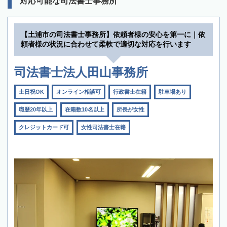
対応可能な司法書士事務所
【土浦市の司法書士事務所】依頼者様の安心を第一に｜依
頼者様の状況に合わせて柔軟で適切な対応を行います
司法書士法人田山事務所
土日祝OK
オンライン相談可
行政書士在籍
駐車場あり
職歴20年以上
在籍数10名以上
所長が女性
クレジットカード可
女性司法書士在籍