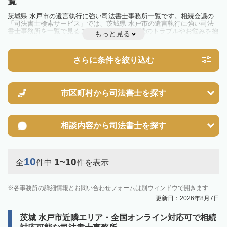
覧
茨城県 水戸市の遺言執行に強い司法書士事務所一覧です。相続会議の
「司法書士検索サービス」では、茨城県 水戸市の遺言執行に強い司法
書士事務所を一覧で見ることが出来ます。相続のトラブルやお悩みを抱
もっと見る
えている方は一度近隣の司法書士に相談してみましょう。
さらに条件を絞り込む
市区町村から
司法書士を探す
相談内容から
司法書士を探す
10
1~10
全
件中
件を表示
各事務所の詳細情報とお問い合わせフォームは別ウィンドウで開きます
更新日：2026年8月7日
茨城 水戸市近隣エリア・全国オンライン対応可で相続