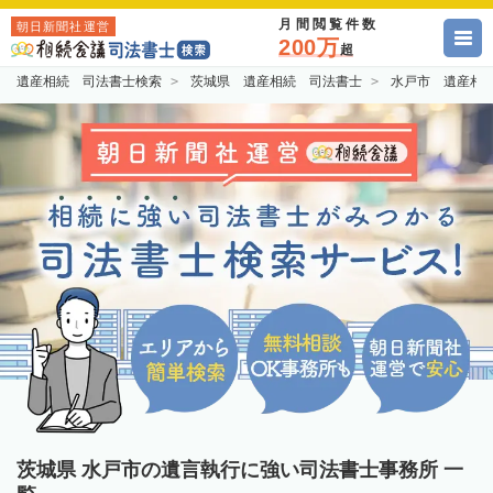
月間閲覧件数
朝日新聞社運営
200万
超
遺産相続 司法書士検索
茨城県 遺産相続 司法書士
水戸市 遺産相
茨城県 水戸市の遺言執行に強い司法書士事務所 一