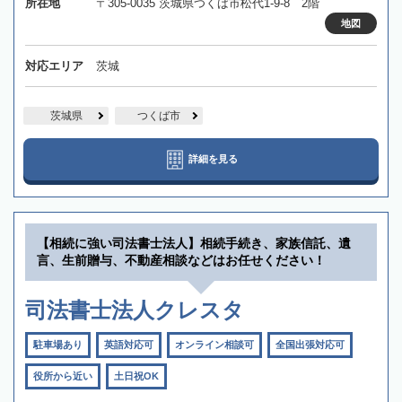
所在地
〒305-0035 茨城県つくば市松代1-9-8 2階
地図
対応エリア
茨城
茨城県
つくば市
詳細を見る
【相続に強い司法書士法人】相続手続き、家族信託、遺
言、生前贈与、不動産相談などはお任せください！
司法書士法人クレスタ
駐車場あり
英語対応可
オンライン相談可
全国出張対応可
役所から近い
土日祝OK