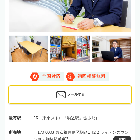
全国対応
初回相談無料
メールする
最寄駅
JR・東京メトロ「駒込駅」徒歩1分
所在地
〒170-0003 東京都豊島区駒込1-42-2 ライオンズマン
ション駒込駅前407
地図