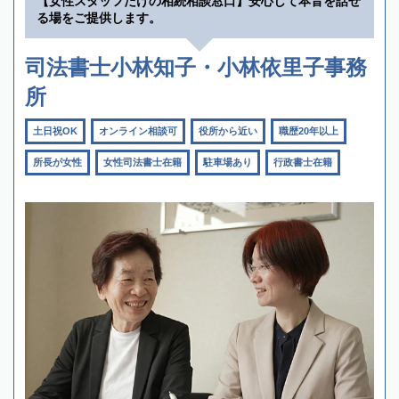
【女性スタッフだけの相続相談窓口】安心して本音を話せ
る場をご提供します。
司法書士小林知子・小林依里子事務
所
土日祝OK
オンライン相談可
役所から近い
職歴20年以上
所長が女性
女性司法書士在籍
駐車場あり
行政書士在籍