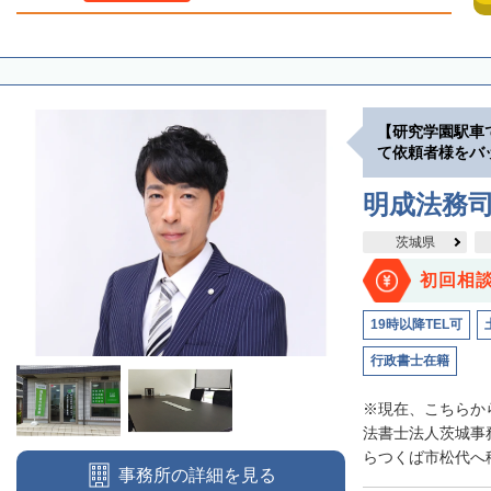
【研究学園駅車
て依頼者様をバ
明成法務司
茨城県
初回相
19時以降TEL可
行政書士在籍
※現在、こちらか
法書士法人茨城事務
らつくば市松代へ移
事務所の詳細を見る