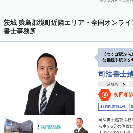
各事務所の詳細
茨城 猿島郡境町近隣エリア・全国オンラ
書士事務所
【つくば駅から
な相続手続きを
司法書士
茨城県
初回相
19時以降TEL可
司法書士越智法務
ら車で5分の位置
までご相談をお伺い