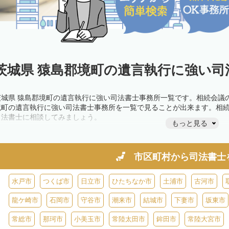
茨城県 猿島郡境町の遺言執行に強い司
茨城県 猿島郡境町の遺言執行に強い司法書士事務所一覧です。相続会議
境町の遺言執行に強い司法書士事務所を一覧で見ることが出来ます。相
司法書士に相談してみましょう。
もっと見る
市区町村から
司法書士
水戸市
つくば市
日立市
ひたちなか市
土浦市
古河市
龍ケ崎市
石岡市
守谷市
潮来市
結城市
下妻市
坂東市
常総市
那珂市
小美玉市
常陸太田市
鉾田市
常陸大宮市