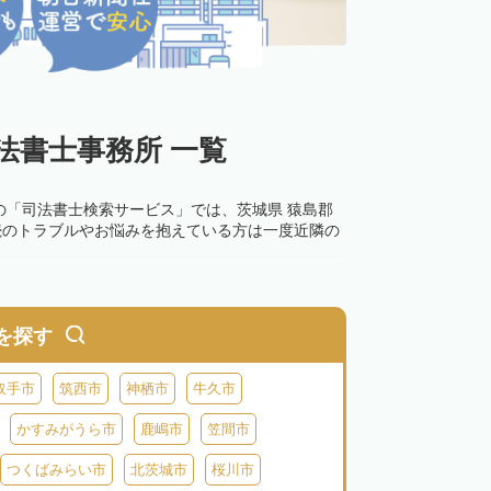
法書士事務所 一覧
の「司法書士検索サービス」では、茨城県 猿島郡
続のトラブルやお悩みを抱えている方は一度近隣の
を探す
取手市
筑西市
神栖市
牛久市
かすみがうら市
鹿嶋市
笠間市
つくばみらい市
北茨城市
桜川市