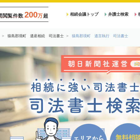
200
相続会議トップ
弁護士検索
間閲覧件数
万
超
猿島郡境町 遺産相続 司法書士
猿島郡境町 遺言執行 司法書士