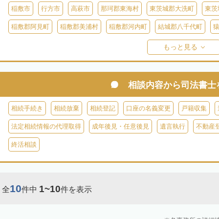
稲敷市
行方市
高萩市
那珂郡東海村
東茨城郡大洗町
東茨
稲敷郡阿見町
稲敷郡美浦村
稲敷郡河内町
結城郡八千代町
久慈郡大子町
もっと見る
相談内容から
司法書士
相続手続き
相続放棄
相続登記
口座の名義変更
戸籍収集
法定相続情報の代理取得
成年後見・任意後見
遺言執行
不動産
終活相談
10
1~10
全
件中
件を表示