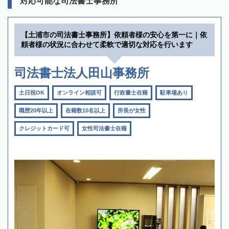
対応可能な司法書士事務所
【土浦市の司法書士事務所】依頼者様の安心を第一に｜依
頼者様の状況に合わせて柔軟で適切な対応を行います
司法書士法人田山事務所
土日祝OK
オンライン相談可
行政書士在籍
駐車場あり
職歴20年以上
在籍数10名以上
所長が女性
クレジットカード可
女性司法書士在籍