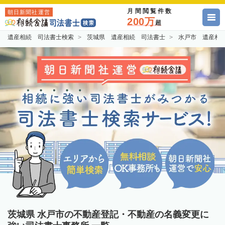
月間閲覧件数
朝日新聞社運営
200万
超
遺産相続 司法書士検索
茨城県 遺産相続 司法書士
水戸市 遺産相
茨城県 水戸市の不動産登記・不動産の名義変更に