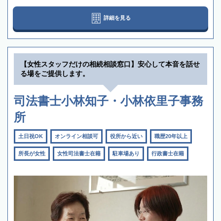
詳細を見る
【女性スタッフだけの相続相談窓口】安心して本音を話せ
る場をご提供します。
司法書士小林知子・小林依里子事務
所
土日祝OK
オンライン相談可
役所から近い
職歴20年以上
所長が女性
女性司法書士在籍
駐車場あり
行政書士在籍