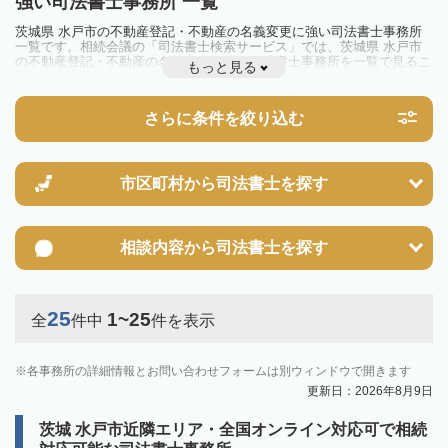
強い司法書士事務所 一覧
茨城県 水戸市の不動産登記・不動産の名義変更に強い司法書士事務所
一覧です。相続会議の「司法書士検索サービス」では、茨城県 水戸市
の不動産登記・不動産の名義変更に強い司法書士事務所を一覧で見るこ
もっと見る
とが出来ます。相続のトラブルやお悩みを抱えている方は一度近隣の司
法書士に相談してみましょう。
さらに条件を絞り込む
市区町村から
司法書士を探す
相談内容から
司法書士を探す
25
1~25
全
件中
件を表示
各事務所の詳細情報とお問い合わせフォームは別ウィンドウで開きます
更新日：2026年8月9日
茨城 水戸市近隣エリア・全国オンライン対応可で相続