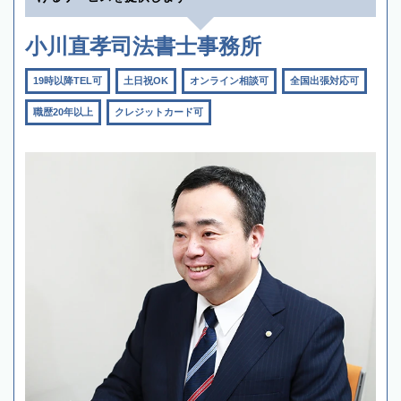
小川直孝司法書士事務所
19時以降TEL可
土日祝OK
オンライン相談可
全国出張対応可
職歴20年以上
クレジットカード可