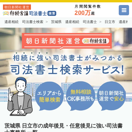
月間閲覧件数
朝日新聞社運営
200万
超
遺産相続 司法書士検索
茨城県 遺産相続 司法書士
日立市 遺産相
茨城県 日立市の成年後見・任意後見に強い司法書