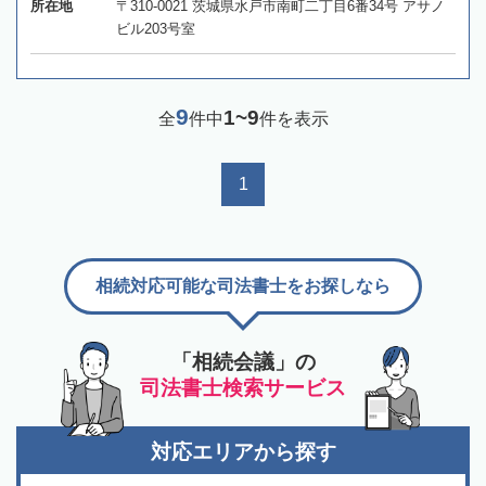
所在地
〒310-0021 茨城県水戸市南町二丁目6番34号 アサノ
ビル203号室
9
1~9
全
件中
件を表示
1
相続対応可能な司法書士をお探しなら
「相続会議」の
司法書士検索サービス
対応エリアから探す