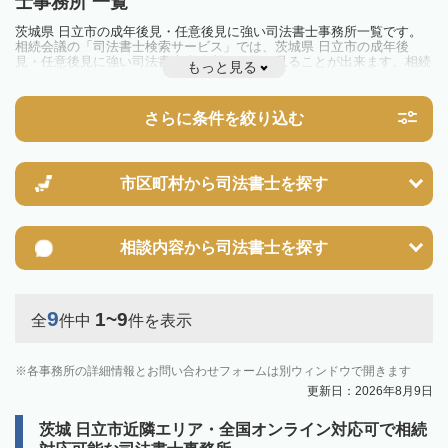
士事務所 一覧
茨城県 日立市の成年後見・任意後見に強い司法書士事務所一覧です。
相続会議の「司法書士検索サービス」では、茨城県 日立市の成年後
見・任意後見に強い司法書士事務所を一覧で見ることが出来ます。相続
もっと見る
のトラブルやお悩みを抱えている方は一度近隣の司法書士に相談してみ
ましょう。
さらに条件を絞り込む
市区町村から
司法書士を探す
相談内容から
司法書士を探す
9
1~9
全
件中
件を表示
各事務所の詳細情報とお問い合わせフォームは別ウィンドウで開きます
更新日：2026年8月9日
茨城 日立市近隣エリア・全国オンライン対応可で相続