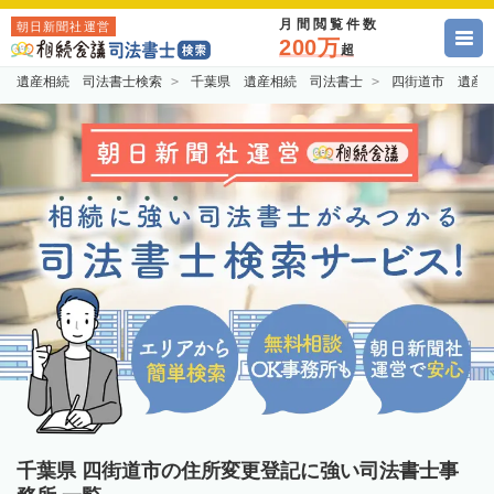
月間閲覧件数
朝日新聞社運営
200万
超
遺産相続 司法書士検索
千葉県 遺産相続 司法書士
四街道市 遺産
千葉県 四街道市の住所変更登記に強い司法書士事