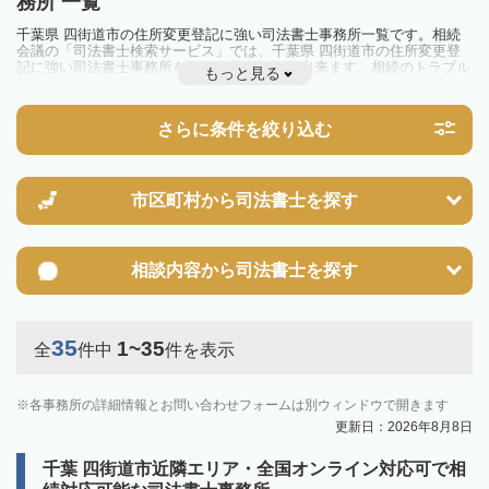
務所 一覧
千葉県 四街道市の住所変更登記に強い司法書士事務所一覧です。相続
会議の「司法書士検索サービス」では、千葉県 四街道市の住所変更登
記に強い司法書士事務所を一覧で見ることが出来ます。相続のトラブル
もっと見る
やお悩みを抱えている方は一度近隣の司法書士に相談してみましょう。
さらに条件を絞り込む
市区町村から
司法書士を探す
相談内容から
司法書士を探す
35
1~35
全
件中
件を表示
各事務所の詳細情報とお問い合わせフォームは別ウィンドウで開きます
更新日：2026年8月8日
千葉 四街道市近隣エリア・全国オンライン対応可で相