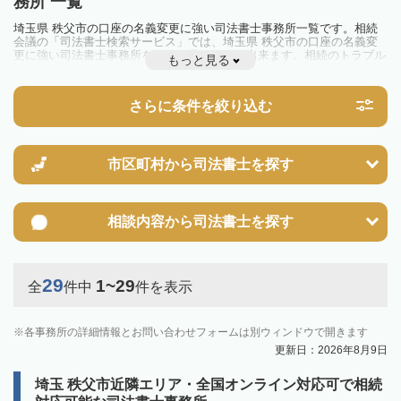
務所 一覧
埼玉県 秩父市の口座の名義変更に強い司法書士事務所一覧です。相続
会議の「司法書士検索サービス」では、埼玉県 秩父市の口座の名義変
更に強い司法書士事務所を一覧で見ることが出来ます。相続のトラブル
もっと見る
やお悩みを抱えている方は一度近隣の司法書士に相談してみましょう。
さらに条件を絞り込む
市区町村から
司法書士を探す
相談内容から
司法書士を探す
29
1~29
全
件中
件を表示
各事務所の詳細情報とお問い合わせフォームは別ウィンドウで開きます
更新日：2026年8月9日
埼玉 秩父市近隣エリア・全国オンライン対応可で相続