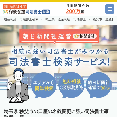
月間閲覧件数
朝日新聞社運営
200万
超
遺産相続 司法書士検索
埼玉県 遺産相続 司法書士
秩父市 遺産相
埼玉県 秩父市の口座の名義変更に強い司法書士事