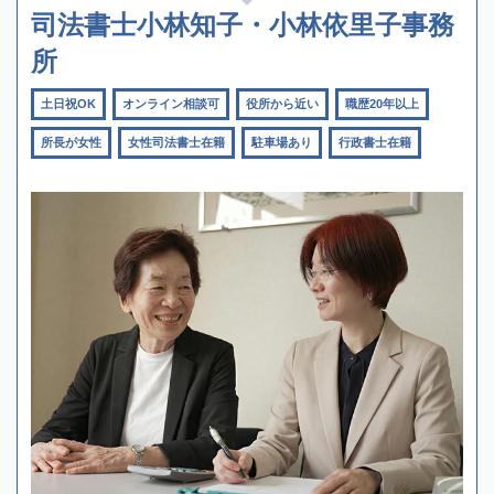
司法書士小林知子・小林依里子事務
所
土日祝OK
オンライン相談可
役所から近い
職歴20年以上
所長が女性
女性司法書士在籍
駐車場あり
行政書士在籍