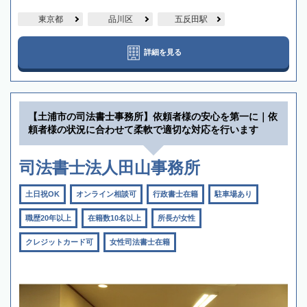
東京都
品川区
五反田駅
詳細を見る
【土浦市の司法書士事務所】依頼者様の安心を第一に｜依
頼者様の状況に合わせて柔軟で適切な対応を行います
司法書士法人田山事務所
土日祝OK
オンライン相談可
行政書士在籍
駐車場あり
職歴20年以上
在籍数10名以上
所長が女性
クレジットカード可
女性司法書士在籍