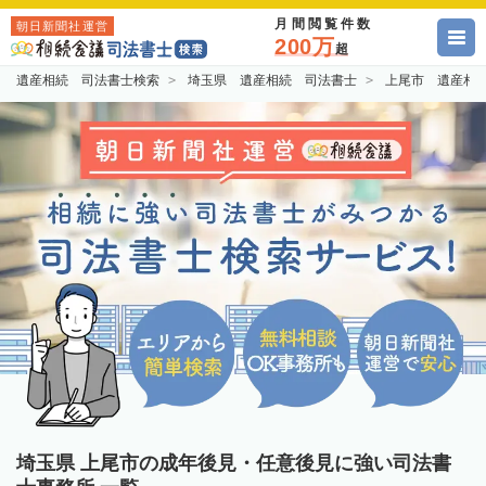
月間閲覧件数
朝日新聞社運営
200万
超
遺産相続 司法書士検索
埼玉県 遺産相続 司法書士
上尾市 遺産相
埼玉県 上尾市の成年後見・任意後見に強い司法書