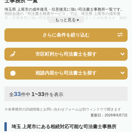
士事務所 一覧
埼玉県 上尾市の成年後見・任意後見に強い司法書士事務所一覧です。
相続会議の「司法書士検索サービス」では、埼玉県 上尾市の成年後
見・任意後見に強い司法書士事務所を一覧で見ることが出来ます。相続
もっと見る
のトラブルやお悩みを抱えている方は一度近隣の司法書士に相談してみ
ましょう。
さらに条件を絞り込む
市区町村から
司法書士を探す
相談内容から
司法書士を探す
33
1~33
全
件中
件を表示
各事務所の詳細情報とお問い合わせフォームは別ウィンドウで開きます
更新日：2026年8月7日
埼玉 上尾市にある相続対応可能な司法書士事務所