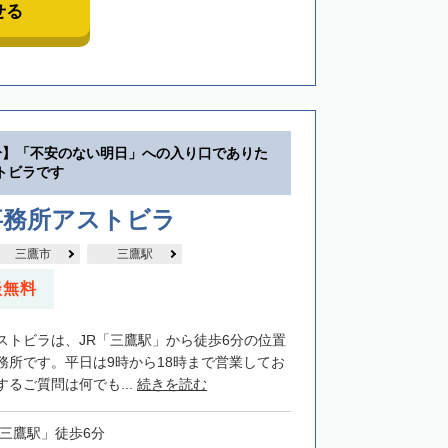
せる
分】「不安のない明日」への入り口でありた
トビラです
事務所アストビラ
三鷹市
三鷹駅
談無料
ストビラは、JR「三鷹駅」から徒歩6分の位置
務所です。平日は9時から18時まで営業してお
るご質問は何でも...
続きを読む
「三鷹駅」徒歩6分