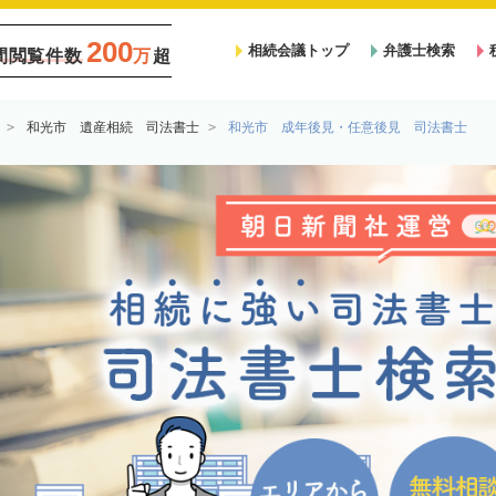
200
相続会議トップ
弁護士検索
間閲覧件数
万
超
和光市 遺産相続 司法書士
和光市 成年後見・任意後見 司法書士