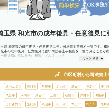
埼玉県 和光市の成年後見・任意後見に
埼玉県 和光市の成年後見・任意後見に強い司法書士事務所一覧です。相
和光市の成年後見・任意後見に強い司法書士事務所を一覧で見ることが
は一度近隣の司法書士に相談してみましょう。
もっと見る
市区町村から
司法書士
さいたま市
川口市
川越市
所沢市
越谷市
草加市
春日
久喜市
入間市
深谷市
三郷市
朝霞市
戸田市
鴻巣市
和光市
ふじみ野市
飯能市
八潮市
行田市
本庄市
桶川