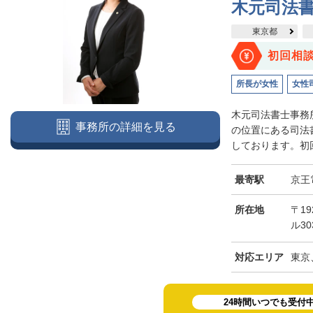
木元司法
東京都
初回相
所長が女性
女性
木元司法書士事務
事務所の詳細を見る
の位置にある司法
しております。初回
最寄駅
京王
所在地
〒19
ル30
対応エリア
東京
24時間いつでも受付