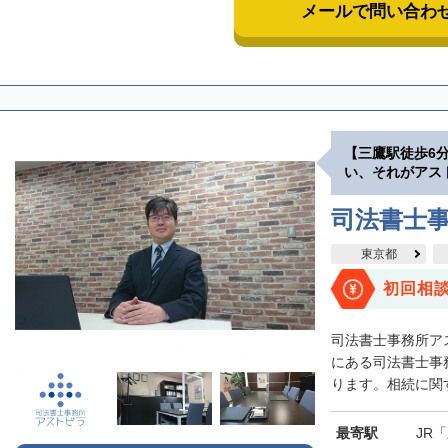
メールで問い合わ
【三鷹駅徒歩6
い、それがアス
司法書士
東京都
初回相
司法書士事務所ア
にある司法書士事
ります。相続に関す
最寄駅
JR