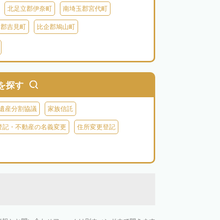
北足立郡伊奈町
南埼玉郡宮代町
企郡吉見町
比企郡鳩山町
北葛飾郡杉戸町
北葛飾郡松伏町
父郡小鹿野町
秩父郡皆野町
秩父郡横瀬町
を探す
遺産分割協議
家族信託
登記・不動産の名義変更
住所変更登記