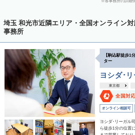
各事務所の詳細
埼玉 和光市近隣エリア・全国オンライン
事務所
【駒込駅徒歩1
ター
ヨシダ･
東京都
全国対
オンライン相談可
ヨシダ･リーガル
ら徒歩1分の位置
まで営業しており、