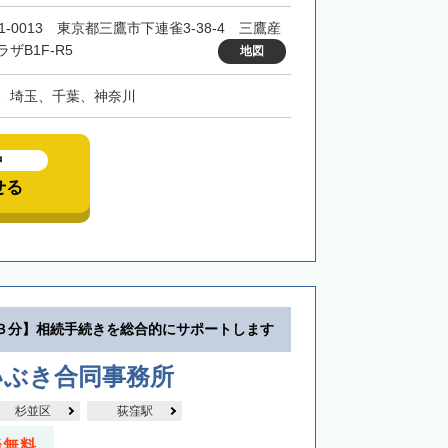
1-0013 東京都三鷹市下連雀3-38-4 三鷹産
ザB1F-R5
地図
、埼玉、千葉、神奈川
中
せる
３分】相続手続きを総合的にサポートします
いぶき合同事務所
杉並区
荻窪駅
談無料