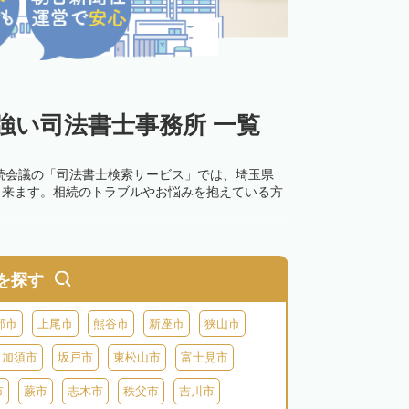
強い司法書士事務所 一覧
続会議の「司法書士検索サービス」では、埼玉県
出来ます。相続のトラブルやお悩みを抱えている方
を探す
部市
上尾市
熊谷市
新座市
狭山市
加須市
坂戸市
東松山市
富士見市
市
蕨市
志木市
秩父市
吉川市