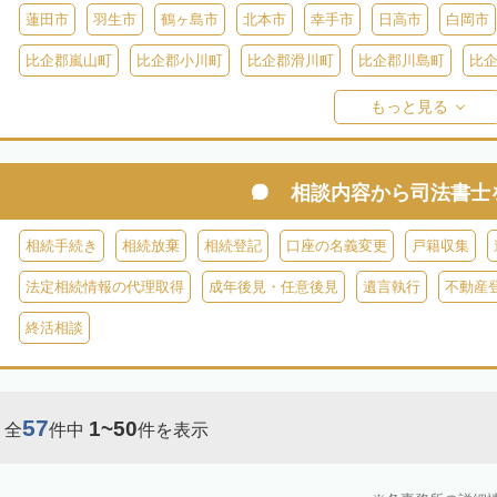
蓮田市
羽生市
鶴ヶ島市
北本市
幸手市
日高市
白岡市
比企郡嵐山町
比企郡小川町
比企郡滑川町
比企郡川島町
比
比企郡ときがわ町
入間郡三芳町
入間郡毛呂山町
入間郡越生町
もっと見る
児玉郡上里町
児玉郡神川町
児玉郡美里町
大里郡寄居町
秩
秩父郡長瀞町
秩父郡東秩父村
相談内容から
司法書士
相続手続き
相続放棄
相続登記
口座の名義変更
戸籍収集
法定相続情報の代理取得
成年後見・任意後見
遺言執行
不動産
終活相談
57
1~50
全
件中
件を表示