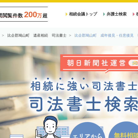
200
相続会議トップ
弁護士検索
間閲覧件数
万
超
比企郡鳩山町 遺産相続 司法書士
比企郡鳩山町 成年後見・任意後見 