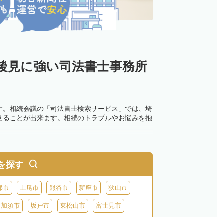
後見に強い司法書士事務所
す。相続会議の「司法書士検索サービス」では、埼
見ることが出来ます。相続のトラブルやお悩みを抱
を探す
部市
上尾市
熊谷市
新座市
狭山市
加須市
坂戸市
東松山市
富士見市