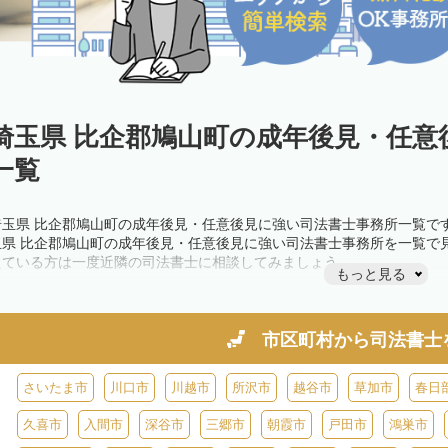
埼玉県 比企郡鳩山町の成年後見・任意
一覧
埼玉県 比企郡鳩山町の成年後見・任意後見に強い司法書士事務所一覧で
玉県 比企郡鳩山町の成年後見・任意後見に強い司法書士事務所を一覧で
えている方は一度近隣の司法書士に相談してみましょう。
もっと見る
市区町村から
司法書士
さいたま市
川口市
川越市
所沢市
越谷市
草加市
春日
久喜市
入間市
深谷市
三郷市
朝霞市
戸田市
鴻巣市