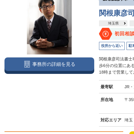
関根康彦
埼玉県
初回相
役所から近い
駐
関根康彦司法書士
事務所の詳細を見る
歩6分の位置にあ
18時まで営業して
最寄駅
JR
所在地
〒3
対応エリア
埼玉