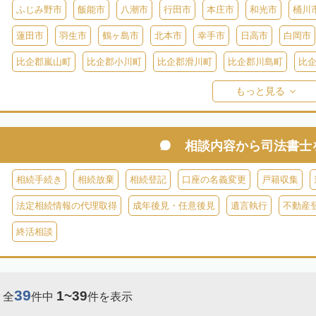
ふじみ野市
飯能市
八潮市
行田市
本庄市
和光市
桶川
蓮田市
羽生市
鶴ヶ島市
北本市
幸手市
日高市
白岡市
比企郡嵐山町
比企郡小川町
比企郡滑川町
比企郡川島町
比
比企郡ときがわ町
入間郡三芳町
入間郡毛呂山町
入間郡越生町
もっと見る
児玉郡上里町
児玉郡神川町
児玉郡美里町
大里郡寄居町
秩
秩父郡長瀞町
秩父郡東秩父村
相談内容から
司法書士
相続手続き
相続放棄
相続登記
口座の名義変更
戸籍収集
法定相続情報の代理取得
成年後見・任意後見
遺言執行
不動産
終活相談
39
1~39
全
件中
件を表示