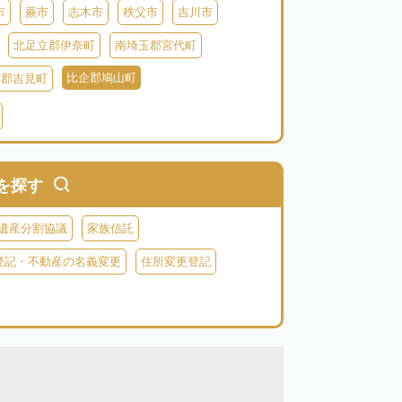
市
蕨市
志木市
秩父市
吉川市
北足立郡伊奈町
南埼玉郡宮代町
比企郡鳩山町
企郡吉見町
北葛飾郡杉戸町
北葛飾郡松伏町
父郡小鹿野町
秩父郡皆野町
秩父郡横瀬町
を探す
遺産分割協議
家族信託
登記・不動産の名義変更
住所変更登記