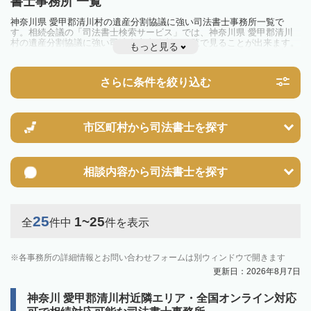
書士事務所 一覧
神奈川県 愛甲郡清川村の遺産分割協議に強い司法書士事務所一覧で
す。相続会議の「司法書士検索サービス」では、神奈川県 愛甲郡清川
村の遺産分割協議に強い司法書士事務所を一覧で見ることが出来ます。
もっと見る
相続のトラブルやお悩みを抱えている方は一度近隣の司法書士に相談し
てみましょう。
さらに条件を絞り込む
市区町村から
司法書士を探す
相談内容から
司法書士を探す
25
1~25
全
件中
件を表示
各事務所の詳細情報とお問い合わせフォームは別ウィンドウで開きます
更新日：2026年8月7日
神奈川 愛甲郡清川村近隣エリア・全国オンライン対応