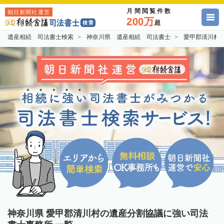
月間閲覧件数
朝日新聞社運営
200万
超
遺産相続 司法書士検索
神奈川県 遺産相続 司法書士
愛甲郡清川村
神奈川県 愛甲郡清川村の遺産分割協議に強い司法