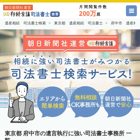
月間閲覧件数
朝日新聞社運営
200万
超
遺産相続 司法書士検索
東京都 遺産相続 司法書士
府中市 遺産相
東京都 府中市の遺言執行に強い司法書士事務所 一