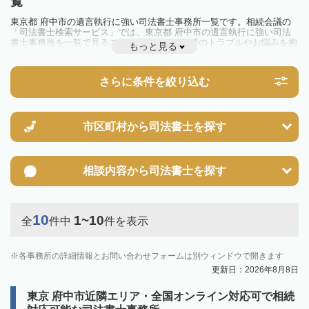
覧
東京都 府中市の遺言執行に強い司法書士事務所一覧です。相続会議の
「司法書士検索サービス」では、東京都 府中市の遺言執行に強い司法
書士事務所を一覧で見ることが出来ます。相続のトラブルやお悩みを抱
もっと見る
えている方は一度近隣の司法書士に相談してみましょう。
さらに条件を絞り込む
市区町村から
司法書士を探す
相談内容から
司法書士を探す
10
1~10
全
件中
件を表示
各事務所の詳細情報とお問い合わせフォームは別ウィンドウで開きます
更新日：2026年8月8日
東京 府中市近隣エリア・全国オンライン対応可で相続