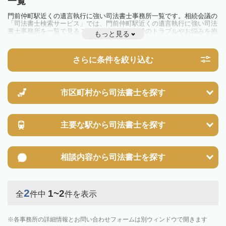
一覧
門前仲町駅近くの遺言執行に強い司法書士事務所一覧です。相続会議の
「司法書士検索サービス」では、門前仲町駅近くの遺言執行に強い司法
書士事務所を一覧で見ることが出来ます。相続のトラブルやお悩みを抱
もっと見る
えている方は一度近隣の司法書士に相談してみましょう。
さらに条件を絞り込む
市区町村から
司法書士を探す
主要な駅から
司法書士を探す
相談内容から
司法書士を探す
2
1~2
全
件中
件を表示
各事務所の詳細情報とお問い合わせフォームは別ウィンドウで開きます