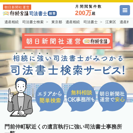
月間閲覧件数
朝日新聞社運営
200万
超
遺産相続 司法書士検索
東京都 遺産相続 司法書士
江東区 遺産相
門前仲町駅近くの遺言執行に強い司法書士事務所