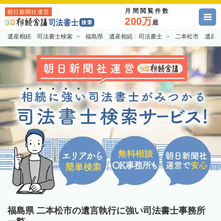
月間閲覧件数
朝日新聞社運営
200万
超
遺産相続 司法書士検索
福島県 遺産相続 司法書士
二本松市 遺産
福島県 二本松市の遺言執行に強い司法書士事務所