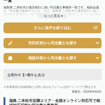
一覧
福島県 二本松市の遺言執行に強い司法書士事務所一覧です。相続会議
の「司法書士検索サービス」では、福島県 二本松市の遺言執行に強い
司法書士事務所を一覧で見ることが出来ます。相続のトラブルやお悩み
もっと見る
を抱えている方は一度近隣の司法書士に相談してみましょう。
さらに条件を絞り込む
市区町村から
司法書士を探す
相談内容から
司法書士を探す
8
1~8
全
件中
件を表示
各事務所の詳細情報とお問い合わせフォームは別ウィンドウで開きます
更新日：2026年8月8日
福島 二本松市近隣エリア・全国オンライン対応可で相