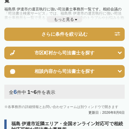
覧
福島県 伊達市の遺言執行に強い司法書士事務所一覧です。相続会議の
「司法書士検索サービス」では、福島県 伊達市の遺言執行に強い司法
書士事務所を一覧で見ることが出来ます。相続のトラブルやお悩みを抱
もっと見る
えている方は一度近隣の司法書士に相談してみましょう。
さらに条件を絞り込む
市区町村から
司法書士を探す
相談内容から
司法書士を探す
6
1~6
全
件中
件を表示
各事務所の詳細情報とお問い合わせフォームは別ウィンドウで開きます
更新日：2026年8月6日
福島 伊達市近隣エリア・全国オンライン対応可で相続