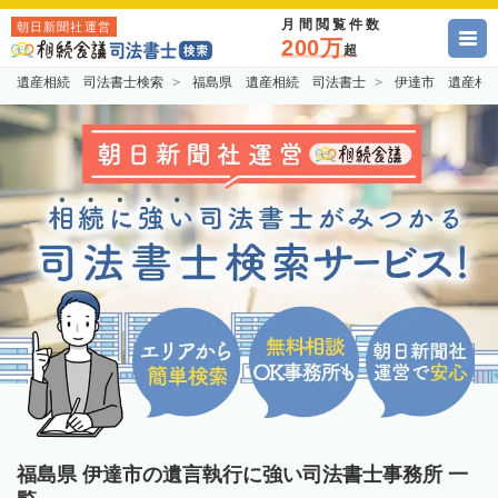
月間閲覧件数
朝日新聞社運営
200万
超
遺産相続 司法書士検索
福島県 遺産相続 司法書士
伊達市 遺産相
福島県 伊達市の遺言執行に強い司法書士事務所 一