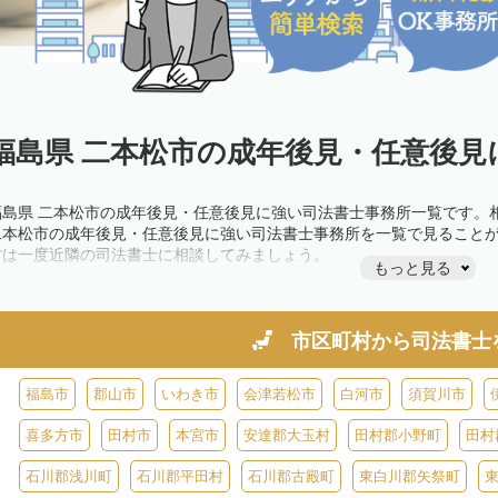
福島県 二本松市の成年後見・任意後見
福島県 二本松市の成年後見・任意後見に強い司法書士事務所一覧です。
二本松市の成年後見・任意後見に強い司法書士事務所を一覧で見ること
方は一度近隣の司法書士に相談してみましょう。
もっと見る
市区町村から
司法書士
福島市
郡山市
いわき市
会津若松市
白河市
須賀川市
喜多方市
田村市
本宮市
安達郡大玉村
田村郡小野町
田村
石川郡浅川町
石川郡平田村
石川郡古殿町
東白川郡矢祭町