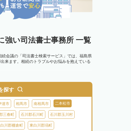
に強い司法書士事務所 一覧
相続会議の「司法書士検索サービス」では、福島県
が出来ます。相続のトラブルやお悩みを抱えている
を探す
二本松市
伊達市
相馬市
南相馬市
郡三春町
石川郡石川町
石川郡玉川村
東白川郡棚倉町
東白川郡塙町