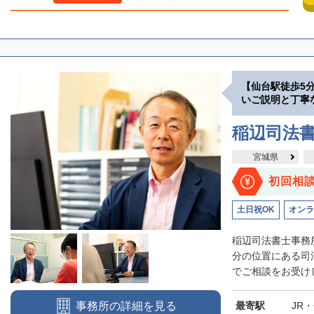
【仙台駅徒歩5
いご説明と丁寧
稲辺司法
宮城県
初回相
土日祝OK
オンラ
稲辺司法書士事務
分の位置にある司
でご相談をお受けし
最寄駅
JR
事務所の詳細を見る