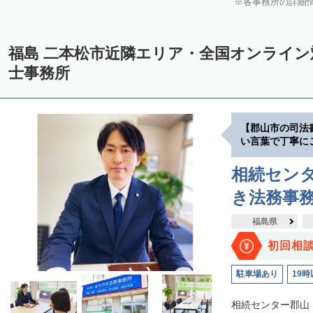
各事務所の詳細
福島 二本松市近隣エリア・全国オンライ
士事務所
【郡山市の司法
い言葉で丁寧に
相続セン
き法務事
福島県
初回相
駐車場あり
19時
相続センター郡山