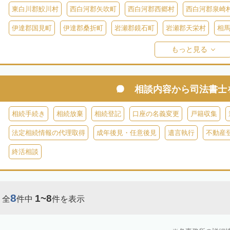
東白川郡鮫川村
西白河郡矢吹町
西白河郡西郷村
西白河郡泉崎
伊達郡国見町
伊達郡桑折町
岩瀬郡鏡石町
岩瀬郡天栄村
相
双葉郡楢葉町
双葉郡大熊町
双葉郡双葉町
双葉郡浪江町
双
もっと見る
耶麻郡猪苗代町
耶麻郡磐梯町
耶麻郡西会津町
耶麻郡北塩原村
河沼郡湯川村
大沼郡会津美里町
大沼郡金山町
大沼郡三島町
相談内容から
司法書士
南会津郡下郷町
南会津郡只見町
南会津郡檜枝岐村
相続手続き
相続放棄
相続登記
口座の名義変更
戸籍収集
法定相続情報の代理取得
成年後見・任意後見
遺言執行
不動産
終活相談
8
1~8
全
件中
件を表示