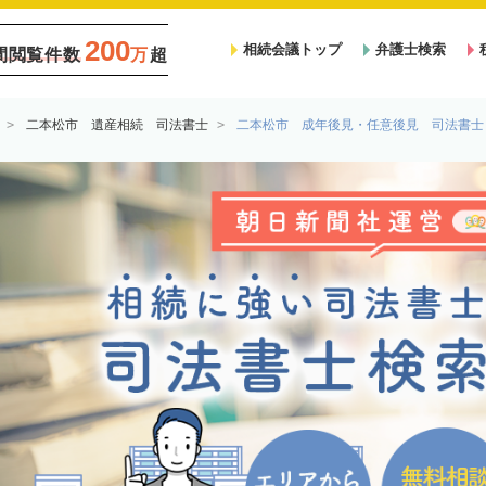
200
相続会議トップ
弁護士検索
間閲覧件数
万
超
二本松市 遺産相続 司法書士
二本松市 成年後見・任意後見 司法書士