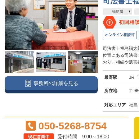
司法書士
福島県
初回相
オンライン相談可
司法書士福島福太
位置にある司法書
おり、相続や遺言書
最寄駅
JR
事務所の詳細を見る
所在地
〒96
対応エリア
福島
050-5268-8754
受付時間 9:00～18:00
現在営業中