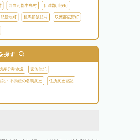
村
西白河郡中島村
伊達郡川俣町
馬郡新地町
相馬郡飯舘村
双葉郡広野町
葉郡富岡町
双葉郡川内村
双葉郡葛尾村
河沼郡会津坂下町
河沼郡柳津町
大沼郡昭和村
南会津郡南会津町
を探す
遺産分割協議
家族信託
登記・不動産の名義変更
住所変更登記