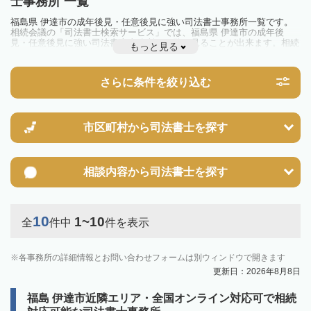
士事務所 一覧
福島県 伊達市の成年後見・任意後見に強い司法書士事務所一覧です。
相続会議の「司法書士検索サービス」では、福島県 伊達市の成年後
見・任意後見に強い司法書士事務所を一覧で見ることが出来ます。相続
もっと見る
のトラブルやお悩みを抱えている方は一度近隣の司法書士に相談してみ
ましょう。
さらに条件を絞り込む
市区町村から
司法書士を探す
相談内容から
司法書士を探す
10
1~10
全
件中
件を表示
各事務所の詳細情報とお問い合わせフォームは別ウィンドウで開きます
更新日：2026年8月8日
福島 伊達市近隣エリア・全国オンライン対応可で相続