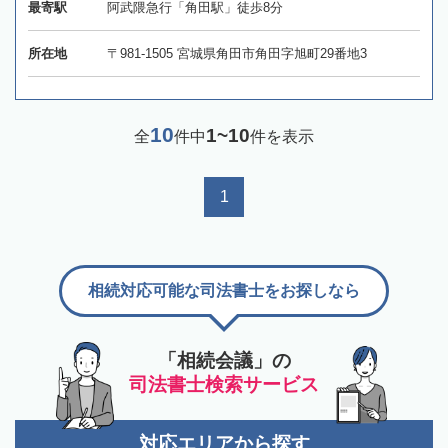
最寄駅
阿武隈急行「角田駅」徒歩8分
所在地
〒981-1505 宮城県角田市角田字旭町29番地3
10
1~10
全
件中
件を表示
1
相続対応可能な司法書士をお探しなら
「相続会議」の
司法書士検索サービス
対応エリアから探す