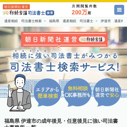
月間閲覧件数
朝日新聞社運営
200万
超
遺産相続 司法書士検索
福島県 遺産相続 司法書士
伊達市 遺産相
福島県 伊達市の成年後見・任意後見に強い司法書