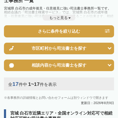
士事務所 一覧
宮城県 白石市の成年後見・任意後見に強い司法書士事務所一覧です。
相続会議の「司法書士検索サービス」では、宮城県 白石市の成年後
見・任意後見に強い司法書士事務所を一覧で見ることが出来ます。相続
もっと見る
のトラブルやお悩みを抱えている方は一度近隣の司法書士に相談してみ
ましょう。
さらに条件を絞り込む
市区町村から
司法書士を探す
相談内容から
司法書士を探す
17
1~17
全
件中
件を表示
各事務所の詳細情報とお問い合わせフォームは別ウィンドウで開きます
更新日：2026年8月9日
宮城 白石市近隣エリア・全国オンライン対応可で相続