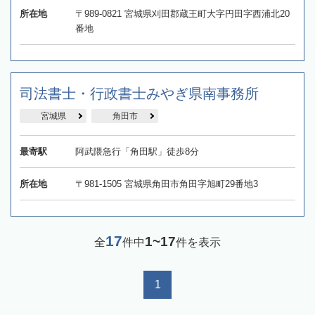
所在地
〒989-0821 宮城県刈田郡蔵王町大字円田字西浦北20
番地
司法書士・行政書士みやぎ県南事務所
宮城県
角田市
最寄駅
阿武隈急行「角田駅」徒歩8分
所在地
〒981-1505 宮城県角田市角田字旭町29番地3
17
1~17
全
件中
件を表示
1