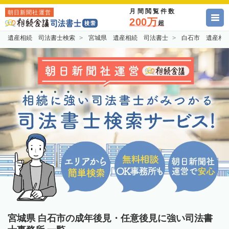
月間閲覧件数
朝日新聞社運営
200万
超
遺産相続 司法書士検索
宮城県 遺産相続 司法書士
白石市 遺産相
宮城県 白石市の成年後見・任意後見に強い司法書