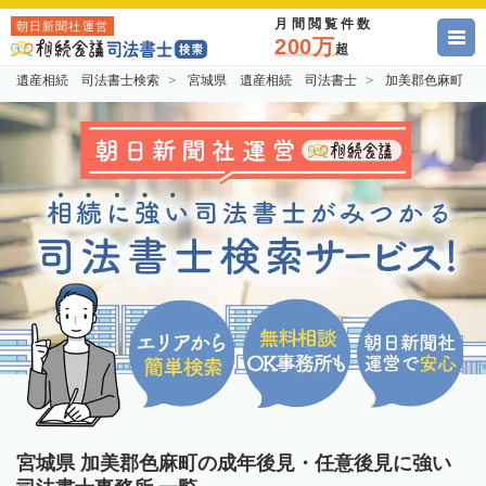
月間閲覧件数
朝日新聞社運営
200万
超
遺産相続 司法書士検索
宮城県 遺産相続 司法書士
加美郡色麻町 
宮城県 加美郡色麻町の成年後見・任意後見に強い