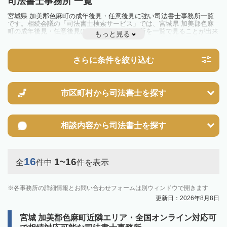
司法書士事務所 一覧
宮城県 加美郡色麻町の成年後見・任意後見に強い司法書士事務所一覧
です。相続会議の「司法書士検索サービス」では、宮城県 加美郡色麻
町の成年後見・任意後見に強い司法書士事務所を一覧で見ることが出来
もっと見る
ます。相続のトラブルやお悩みを抱えている方は一度近隣の司法書士に
相談してみましょう。
さらに条件を絞り込む
市区町村から
司法書士を探す
相談内容から
司法書士を探す
16
1~16
全
件中
件を表示
各事務所の詳細情報とお問い合わせフォームは別ウィンドウで開きます
更新日：2026年8月8日
宮城 加美郡色麻町近隣エリア・全国オンライン対応可