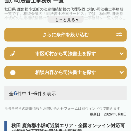
強い司法書士事務所 一覧
秋田県 鹿角郡小坂町の法定相続情報の代理取得に強い司法書士事務所
一覧です。相続会議の「司法書士検索サービス」では、秋田県 鹿角郡
小坂町の法定相続情報の代理取得に強い司法書士事務所を一覧で見るこ
もっと見る
とが出来ます。相続のトラブルやお悩みを抱えている方は一度近隣の司
法書士に相談してみましょう。
さらに条件を絞り込む
市区町村から
司法書士を探す
相談内容から
司法書士を探す
6
1~6
全
件中
件を表示
各事務所の詳細情報とお問い合わせフォームは別ウィンドウで開きます
更新日：2026年8月8日
秋田 鹿角郡小坂町近隣エリア・全国オンライン対応可