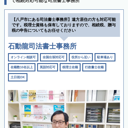
で相続対応可能な司法書士事務所
【八戸市にある司法書士事務所】遠方居住の方も対応可能
です。税理士資格も保有しておりますので、相続税、贈与
税の申告についてもお任せください
石動龍司法書士事務所
オンライン相談可
全国出張対応可
役所から近い
駐車場あり
在籍数10名以上
英語対応可
税理士在籍
行政書士在籍
土日祝OK