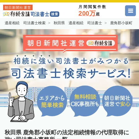
月間閲覧件数
朝日新聞社運営
200万
超
遺産相続 司法書士検索
秋田県 遺産相続 司法書士
鹿角郡小坂町 
秋田県 鹿角郡小坂町の法定相続情報の代理取得に