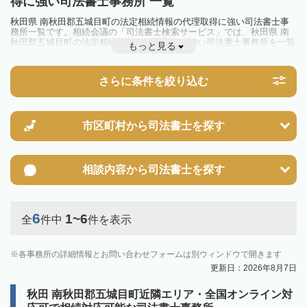
得に強い司法書士事務所 一覧
秋田県 南秋田郡五城目町の法定相続情報の代理取得に強い司法書士事
務所一覧です。相続会議の「司法書士検索サービス」では、秋田県 南
秋田郡五城目町の法定相続情報の代理取得に強い司法書士事務所を一覧
もっと見る
で見ることが出来ます。相続のトラブルやお悩みを抱えている方は一度
近隣の司法書士に相談してみましょう。
さらに条件を絞り込む
市区町村から
司法書士を探す
相談内容から
司法書士を探す
6
1~6
全
件中
件を表示
各事務所の詳細情報とお問い合わせフォームは別ウィンドウで開きます
更新日：2026年8月7日
秋田 南秋田郡五城目町近隣エリア・全国オンライン対