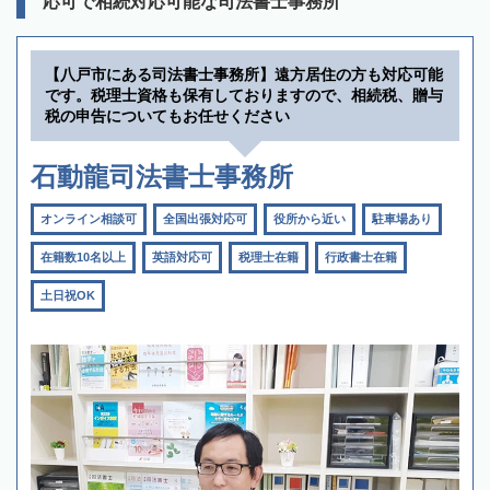
応可で相続対応可能な司法書士事務所
【八戸市にある司法書士事務所】遠方居住の方も対応可能
です。税理士資格も保有しておりますので、相続税、贈与
税の申告についてもお任せください
石動龍司法書士事務所
オンライン相談可
全国出張対応可
役所から近い
駐車場あり
在籍数10名以上
英語対応可
税理士在籍
行政書士在籍
土日祝OK