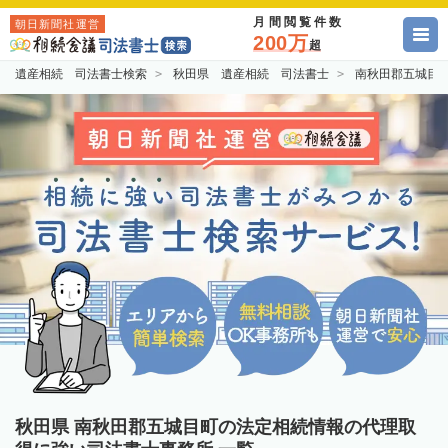
月間閲覧件数
朝日新聞社運営
200万
超
遺産相続 司法書士検索
秋田県 遺産相続 司法書士
南秋田郡五城目
秋田県 南秋田郡五城目町の法定相続情報の代理取