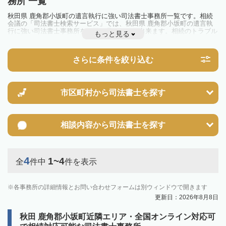
務所 一覧
秋田県 鹿角郡小坂町の遺言執行に強い司法書士事務所一覧です。相続
会議の「司法書士検索サービス」では、秋田県 鹿角郡小坂町の遺言執
行に強い司法書士事務所を一覧で見ることが出来ます。相続のトラブル
もっと見る
やお悩みを抱えている方は一度近隣の司法書士に相談してみましょう。
さらに条件を絞り込む
市区町村から
司法書士を探す
相談内容から
司法書士を探す
4
1~4
全
件中
件を表示
各事務所の詳細情報とお問い合わせフォームは別ウィンドウで開きます
更新日：2026年8月8日
秋田 鹿角郡小坂町近隣エリア・全国オンライン対応可