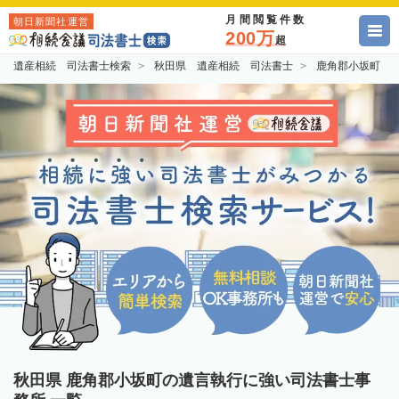
月間閲覧件数
朝日新聞社運営
200万
超
遺産相続 司法書士検索
秋田県 遺産相続 司法書士
鹿角郡小坂町 
秋田県 鹿角郡小坂町の遺言執行に強い司法書士事