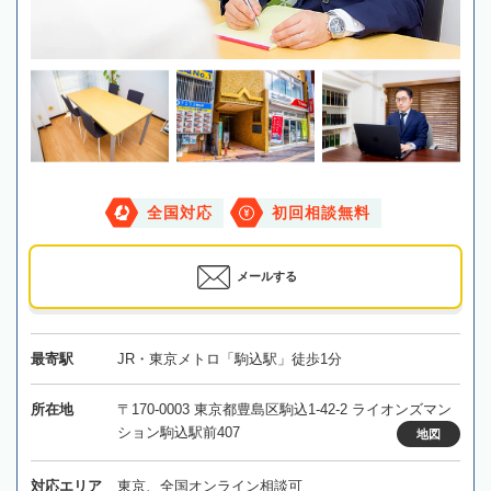
全国対応
初回相談無料
メールする
最寄駅
JR・東京メトロ「駒込駅」徒歩1分
所在地
〒170-0003 東京都豊島区駒込1-42-2 ライオンズマン
ション駒込駅前407
地図
対応エリア
東京、全国オンライン相談可