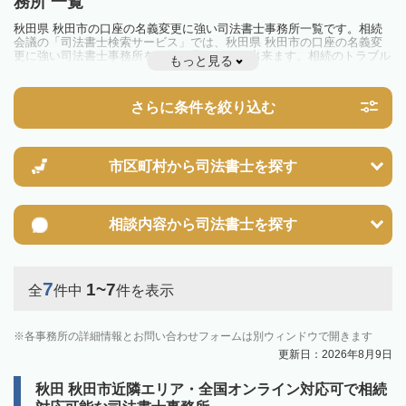
務所 一覧
秋田県 秋田市の口座の名義変更に強い司法書士事務所一覧です。相続
会議の「司法書士検索サービス」では、秋田県 秋田市の口座の名義変
更に強い司法書士事務所を一覧で見ることが出来ます。相続のトラブル
もっと見る
やお悩みを抱えている方は一度近隣の司法書士に相談してみましょう。
さらに条件を絞り込む
市区町村から
司法書士を探す
相談内容から
司法書士を探す
7
1~7
全
件中
件を表示
各事務所の詳細情報とお問い合わせフォームは別ウィンドウで開きます
更新日：2026年8月9日
秋田 秋田市近隣エリア・全国オンライン対応可で相続