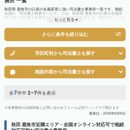
務所 一覧
秋田県 鹿角市の口座の名義変更に強い司法書士事務所一覧です。相続
会議の「司法書士検索サービス」では、秋田県 鹿角市の口座の名義変
更に強い司法書士事務所を一覧で見ることが出来ます。相続のトラブル
もっと見る
やお悩みを抱えている方は一度近隣の司法書士に相談してみましょう。
さらに条件を絞り込む
市区町村から
司法書士を探す
相談内容から
司法書士を探す
7
1~7
全
件中
件を表示
各事務所の詳細情報とお問い合わせフォームは別ウィンドウで開きます
更新日：2026年8月6日
秋田 鹿角市近隣エリア・全国オンライン対応可で相続