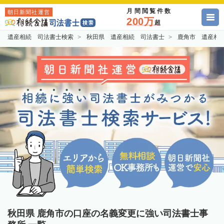
月間閲覧件数
朝日新聞社運営
200万
超
遺産相続 司法書士検索
秋田県 遺産相続 司法書士
鹿角市 遺産相
秋田県 鹿角市の口座の名義変更に強い司法書士事