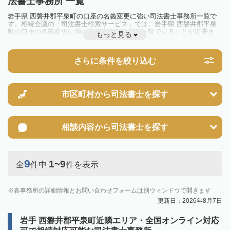
法書士事務所 一覧
岩手県 西磐井郡平泉町の口座の名義変更に強い司法書士事務所一覧で
す。相続会議の「司法書士検索サービス」では、岩手県 西磐井郡平泉
町の口座の名義変更に強い司法書士事務所を一覧で見ることが出来ま
もっと見る
す。相続のトラブルやお悩みを抱えている方は一度近隣の司法書士に相
談してみましょう。
さらに条件を絞り込む
市区町村から
司法書士を探す
相談内容から
司法書士を探す
9
1~9
全
件中
件を表示
各事務所の詳細情報とお問い合わせフォームは別ウィンドウで開きます
更新日：2026年8月7日
岩手 西磐井郡平泉町近隣エリア・全国オンライン対応