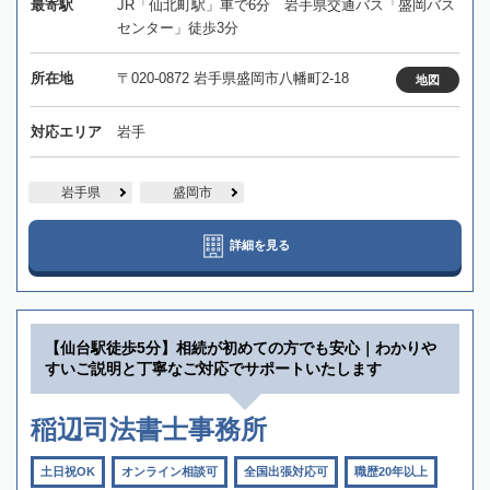
最寄駅
JR「仙北町駅」車で6分 岩手県交通バス「盛岡バス
センター」徒歩3分
所在地
〒020-0872 岩手県盛岡市八幡町2-18
地図
対応エリア
岩手
岩手県
盛岡市
詳細を見る
【仙台駅徒歩5分】相続が初めての方でも安心｜わかりや
すいご説明と丁寧なご対応でサポートいたします
稲辺司法書士事務所
土日祝OK
オンライン相談可
全国出張対応可
職歴20年以上