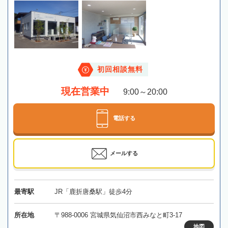
初回相談無料
現在営業中
9:00～20:00
電話する
メールする
最寄駅
JR「鹿折唐桑駅」徒歩4分
所在地
〒988-0006 宮城県気仙沼市西みなと町3-17
地図