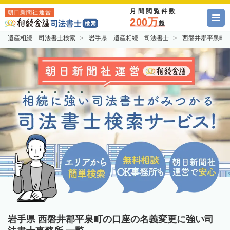
月間閲覧件数
朝日新聞社運営
200万
超
遺産相続 司法書士検索
岩手県 遺産相続 司法書士
西磐井郡平泉町
岩手県 西磐井郡平泉町の口座の名義変更に強い司