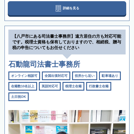
詳細を見る
【八戸市にある司法書士事務所】遠方居住の方も対応可能
です。税理士資格も保有しておりますので、相続税、贈与
税の申告についてもお任せください
石動龍司法書士事務所
オンライン相談可
全国出張対応可
役所から近い
駐車場あり
在籍数10名以上
英語対応可
税理士在籍
行政書士在籍
土日祝OK