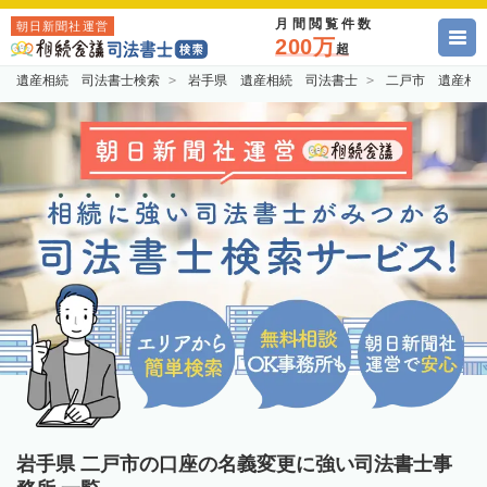
月間閲覧件数
朝日新聞社運営
200万
超
遺産相続 司法書士検索
岩手県 遺産相続 司法書士
二戸市 遺産相
岩手県 二戸市の口座の名義変更に強い司法書士事