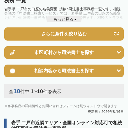
務所 一覧
岩手県 二戸市の口座の名義変更に強い司法書士事務所一覧です。相続
会議の「司法書士検索サービス」では、岩手県 二戸市の口座の名義変
更に強い司法書士事務所を一覧で見ることが出来ます。相続のトラブル
もっと見る
やお悩みを抱えている方は一度近隣の司法書士に相談してみましょう。
さらに条件を絞り込む
市区町村から
司法書士を探す
相談内容から
司法書士を探す
10
1~10
全
件中
件を表示
各事務所の詳細情報とお問い合わせフォームは別ウィンドウで開きます
更新日：2026年8月6日
岩手 二戸市近隣エリア・全国オンライン対応可で相続