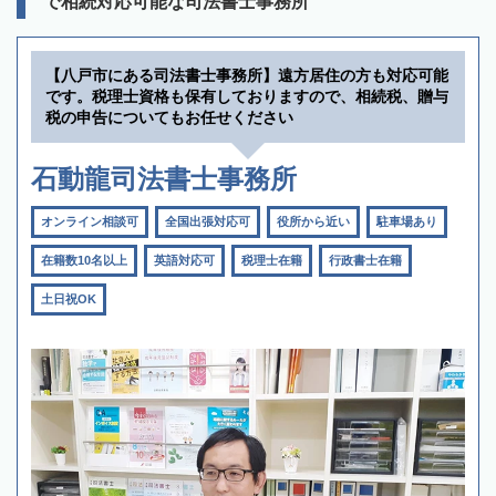
で相続対応可能な司法書士事務所
【八戸市にある司法書士事務所】遠方居住の方も対応可能
です。税理士資格も保有しておりますので、相続税、贈与
税の申告についてもお任せください
石動龍司法書士事務所
オンライン相談可
全国出張対応可
役所から近い
駐車場あり
在籍数10名以上
英語対応可
税理士在籍
行政書士在籍
土日祝OK