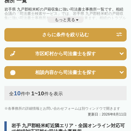
務所 一覧
岩手県 九戸郡軽米町の戸籍収集に強い司法書士事務所一覧です。相続
会議の「司法書士検索サービス」では、岩手県 九戸郡軽米町の戸籍収
集に強い司法書士事務所を一覧で見ることが出来ます。相続のトラブル
もっと見る
やお悩みを抱えている方は一度近隣の司法書士に相談してみましょう。
さらに条件を絞り込む
市区町村から
司法書士を探す
相談内容から
司法書士を探す
10
1~10
全
件中
件を表示
各事務所の詳細情報とお問い合わせフォームは別ウィンドウで開きます
更新日：2026年8月11日
岩手 九戸郡軽米町近隣エリア・全国オンライン対応可