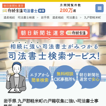
月間閲覧件数
朝日新聞社運営
200万
超
遺産相続 司法書士検索
岩手県 遺産相続 司法書士
九戸郡軽米町 
岩手県 九戸郡軽米町の戸籍収集に強い司法書士事