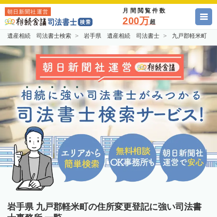
月間閲覧件数
朝日新聞社運営
200万
超
遺産相続 司法書士検索
岩手県 遺産相続 司法書士
九戸郡軽米町 
岩手県 九戸郡軽米町の住所変更登記に強い司法書