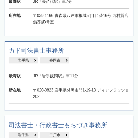
最寄駅
JR「長苗代駅」車7分
所在地
〒039-1166 青森県八戸市根城5丁目1番16号 西村貸店
舗2階D号室
カド司法書士事務所
岩手県
盛岡市
最寄駅
JR「岩手飯岡駅」車11分
所在地
〒020-0823 岩手県盛岡市門1-19-13 ディアフラッツＢ
202
司法書士・行政書士もちづき事務所
岩手県
二戸市