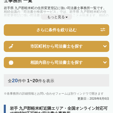
士事務所 一覧
岩手県 九戸郡軽米町の住所変更登記に強い司法書士事務所一覧です。
相続会議の「司法書士検索サービス」では、岩手県 九戸郡軽米町の住
所変更登記に強い司法書士事務所を一覧で見ることが出来ます。相続の
もっと見る
トラブルやお悩みを抱えている方は一度近隣の司法書士に相談してみま
しょう。
さらに条件を絞り込む
市区町村から
司法書士を探す
相談内容から
司法書士を探す
20
1~20
全
件中
件を表示
各事務所の詳細情報とお問い合わせフォームは別ウィンドウで開きます
更新日：2026年8月6日
岩手 九戸郡軽米町近隣エリア・全国オンライン対応可