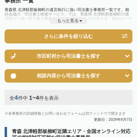
事務所 一覧
青森県 北津軽郡板柳町の遺言執行に強い司法書士事務所一覧です。相
続会議の「司法書士検索サービス」では、青森県 北津軽郡板柳町の遺
言執行に強い司法書士事務所を一覧で見ることが出来ます。相続のトラ
もっと見る
ブルやお悩みを抱えている方は一度近隣の司法書士に相談してみましょ
う。
さらに条件を絞り込む
市区町村から
司法書士を探す
相談内容から
司法書士を探す
4
1~4
全
件中
件を表示
各事務所の詳細情報とお問い合わせフォームは別ウィンドウで開きます
更新日：2026年8月7日
青森 北津軽郡板柳町近隣エリア・全国オンライン対応