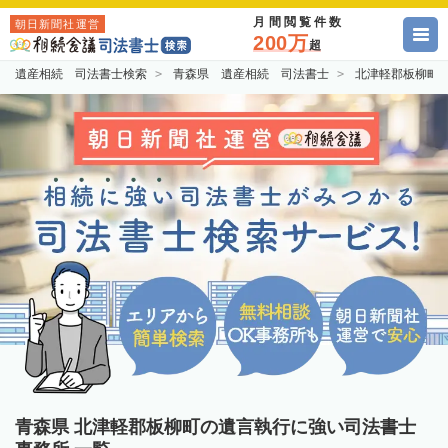
月間閲覧件数
朝日新聞社運営
200万
超
遺産相続 司法書士検索
青森県 遺産相続 司法書士
北津軽郡板柳町
青森県 北津軽郡板柳町の遺言執行に強い司法書士