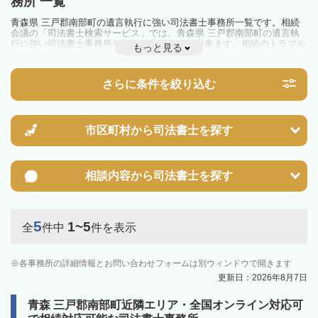
務所 一覧
青森県 三戸郡南部町の遺言執行に強い司法書士事務所一覧です。相続
会議の「司法書士検索サービス」では、青森県 三戸郡南部町の遺言執
行に強い司法書士事務所を一覧で見ることが出来ます。相続のトラブル
もっと見る
やお悩みを抱えている方は一度近隣の司法書士に相談してみましょう。
さらに条件を絞り込む
市区町村から
司法書士を探す
相談内容から
司法書士を探す
5
1~5
全
件中
件を表示
各事務所の詳細情報とお問い合わせフォームは別ウィンドウで開きます
更新日：2026年8月7日
青森 三戸郡南部町近隣エリア・全国オンライン対応可