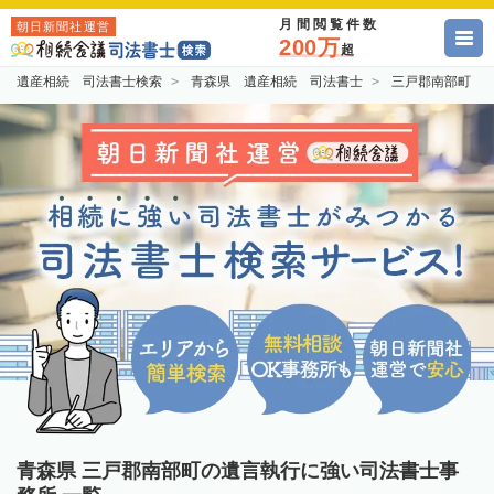
月間閲覧件数
朝日新聞社運営
200万
超
遺産相続 司法書士検索
青森県 遺産相続 司法書士
三戸郡南部町 
青森県 三戸郡南部町の遺言執行に強い司法書士事