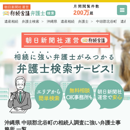
月間閲覧件数
朝日新聞社運営
200万
超
遺産相続 弁護士検索
沖縄県 遺産相続 弁護士
中頭郡北谷町 遺産
沖縄県 中頭郡北谷町の相続人調査に強い弁護士事
務所 一覧