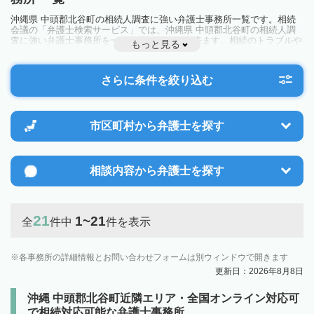
沖縄県 中頭郡北谷町の相続人調査に強い弁護士事務所一覧です。相続
会議の「弁護士検索サービス」では、沖縄県 中頭郡北谷町の相続人調
査に強い弁護士事務所を一覧で見ることが出来ます。相続のトラブルや
もっと見る
お悩みを抱えている方は一度近隣の弁護士に相談してみましょう。
さらに条件を絞り込む
市区町村から
弁護士を探す
相談内容から
弁護士を探す
21
1~21
全
件中
件を表示
各事務所の詳細情報とお問い合わせフォームは別ウィンドウで開きます
更新日：2026年8月8日
沖縄 中頭郡北谷町近隣エリア・全国オンライン対応可
で相続対応可能な弁護士事務所