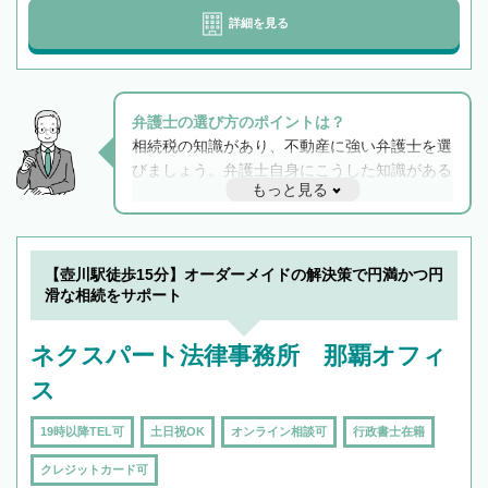
詳細を見る
弁護士の選び方のポイントは？
相続税の知識があり、不動産に強い弁護士を選
びましょう。弁護士自身にこうした知識がある
もっと見る
と他士業との連携もスムーズに進み、トラブル
解決のみならず相続をトータルで任せることが
できます。また、相続は感情がからむ分野なの
でフィーリングも重要です。実際に電話や面談
【壺川駅徒歩15分】オーダーメイドの解決策で円満かつ円
で複数の弁護士と会話をしてウマが合う方に依
滑な相続をサポート
頼をするのがおすすめです。
ネクスパート法律事務所 那覇オフィ
ス
19時以降TEL可
土日祝OK
オンライン相談可
行政書士在籍
クレジットカード可