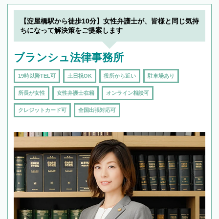
19時以降TEL可の条件
を加えて再検索
【淀屋橋駅から徒歩10分】女性弁護士が、皆様と同じ気持
ちになって解決策をご提案します
ブランシュ法律事務所
19時以降TEL可
土日祝OK
役所から近い
駐車場あり
所長が女性
女性弁護士在籍
オンライン相談可
クレジットカード可
全国出張対応可