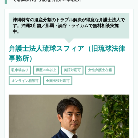
沖縄特有の遺産分割のトラブル解決が得意な弁護士法人で
す。沖縄3店舗／那覇・読谷・ライカムで無料相談実施
中。
弁護士法人琉球スフィア（旧琉球法律
事務所）
駐車場あり
職歴20年以上
英語対応可
女性弁護士在籍
オンライン相談可
全国出張対応可