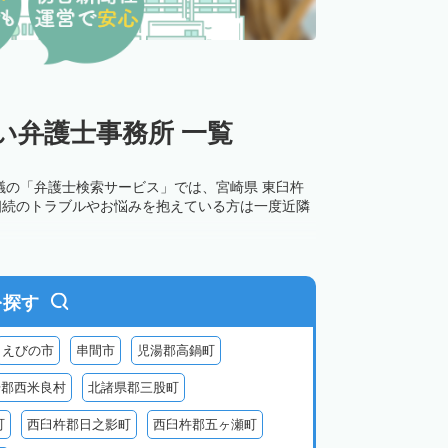
い弁護士事務所 一覧
議の「弁護士検索サービス」では、宮崎県 東臼杵
相続のトラブルやお悩みを抱えている方は一度近隣
を探す
えびの市
串間市
児湯郡高鍋町
湯郡西米良村
北諸県郡三股町
町
西臼杵郡日之影町
西臼杵郡五ヶ瀬町