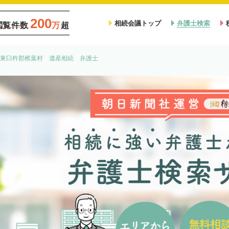
200
相続会議トップ
弁護士検索
閲覧件数
万
超
東臼杵郡椎葉村 遺産相続 弁護士