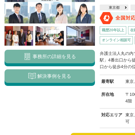
東京都
全国対
職歴20年以上
在
オンライン相談可
弁護士法人丸の内
事務所の詳細を見る
駅」4番出口から
口から徒歩4分の位
解決事例を見る
最寄駅
東京
所在地
〒10
4階
対応エリア
東京
可