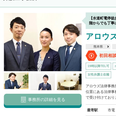
【水道町電停徒
階からでも丁寧
アロウ
熊本県
初回相
19時以降TEL可
女性弁護士在籍
アロウズ法律事務
位置にある法律事
で受け付けておりま
事務所の詳細を見る
最寄駅
市電