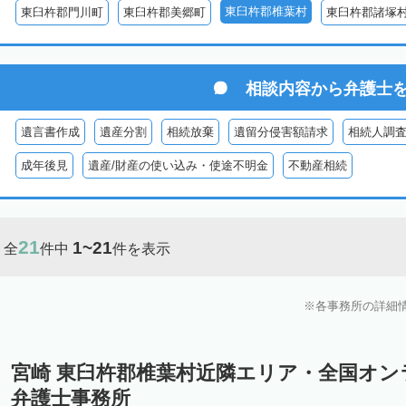
東臼杵郡椎葉村
東臼杵郡門川町
東臼杵郡美郷町
東臼杵郡諸塚
相談内容から
弁護士
遺言書作成
遺産分割
相続放棄
遺留分侵害額請求
相続人調
成年後見
遺産/財産の使い込み・使途不明金
不動産相続
21
1~21
全
件中
件を表示
各事務所の詳細
宮崎 東臼杵郡椎葉村近隣エリア・全国オ
弁護士事務所