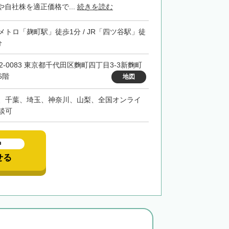
自社株を適正価格で...
続きを読む
メトロ「麹町駅」徒歩1分 / JR「四ツ谷駅」徒
分
02-0083 東京都千代田区麴町四丁目3-3新麴町
6階
地図
、千葉、埼玉、神奈川、山梨、全国オンライ
談可
中
せる