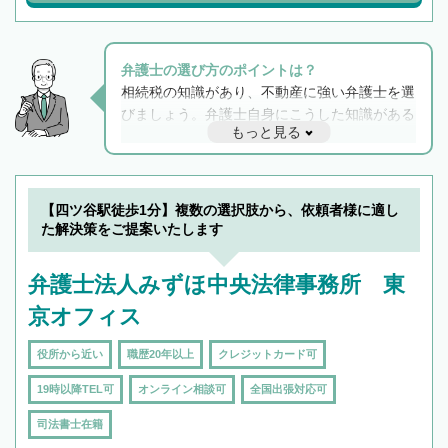
弁護士の選び方のポイントは？
相続税の知識があり、不動産に強い弁護士を選
びましょう。弁護士自身にこうした知識がある
もっと見る
と他士業との連携もスムーズに進み、トラブル
解決のみならず相続をトータルで任せることが
できます。また、相続は感情がからむ分野なの
でフィーリングも重要です。実際に電話や面談
【四ツ谷駅徒歩1分】複数の選択肢から、依頼者様に適し
で複数の弁護士と会話をしてウマが合う方に依
た解決策をご提案いたします
頼をするのがおすすめです。
弁護士法人みずほ中央法律事務所 東
京オフィス
役所から近い
職歴20年以上
クレジットカード可
19時以降TEL可
オンライン相談可
全国出張対応可
司法書士在籍