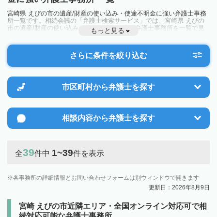
宮崎県 えびの市の遺産/財産の使い込み・使途不明金に強い弁護士事務
所一覧です。相続会議の「弁護士検索サービス」では、宮崎県 えびの
市の遺産/財産の使い込み・使途不明金に強い弁護士事務所を一覧で見
もっと見る
ることが出来ます。相続のトラブルやお悩みを抱えている方は一度近隣
の弁護士に相談してみましょう。
さらに条件を絞り込む
市区町村から
弁護士を探す
相談内容から
弁護士を探す
39
1~39
全
件中
件を表示
各事務所の詳細情報とお問い合わせフォームは別ウィンドウで開きます
更新日：2026年8月9日
宮崎 えびの市近隣エリア・全国オンライン対応可で相
続対応可能な弁護士事務所