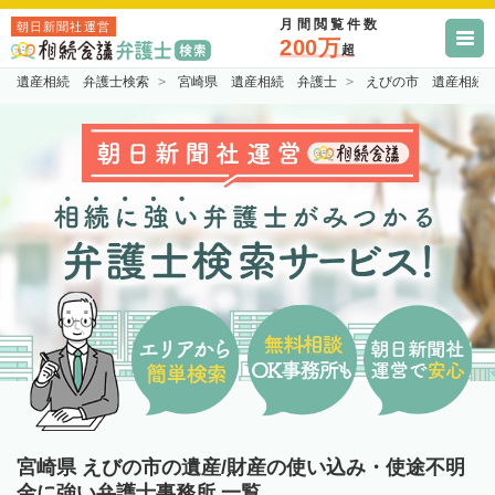
月間閲覧件数
朝日新聞社運営
200万
超
遺産相続 弁護士検索
宮崎県 遺産相続 弁護士
えびの市 遺産相続
宮崎県 えびの市の遺産/財産の使い込み・使途不明
金に強い弁護士事務所 一覧