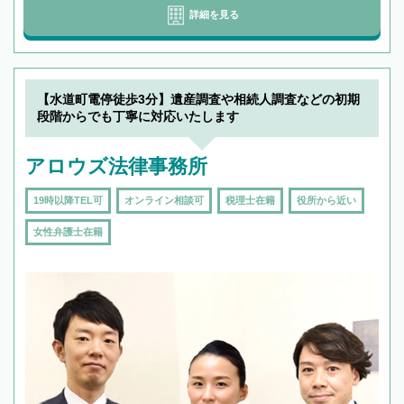
詳細を見る
【水道町電停徒歩3分】遺産調査や相続人調査などの初期
段階からでも丁寧に対応いたします
アロウズ法律事務所
19時以降TEL可
オンライン相談可
税理士在籍
役所から近い
女性弁護士在籍