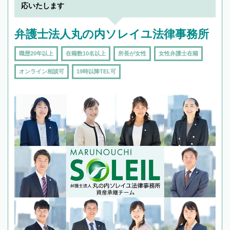
応いたします
弁護士法人丸の内ソレイユ法律事務所
職歴20年以上
在籍数10名以上
所長が女性
女性弁護士在籍
オンライン相談可
19時以降TEL可