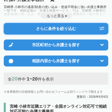
宮崎県 小林市の遺産/財産の使い込み・使途不明金に強い弁護士事務所
一覧です。相続会議の「弁護士検索サービス」では、宮崎県 小林市の
遺産/財産の使い込み・使途不明金に強い弁護士事務所を一覧で見るこ
もっと見る
とが出来ます。相続のトラブルやお悩みを抱えている方は一度近隣の弁
護士に相談してみましょう。
さらに条件を絞り込む
市区町村から
弁護士を探す
相談内容から
弁護士を探す
20
1~20
全
件中
件を表示
各事務所の詳細情報とお問い合わせフォームは別ウィンドウで開きます
更新日：2026年8月6日
宮崎 小林市近隣エリア・全国オンライン対応可で相続
対応可能な弁護士事務所