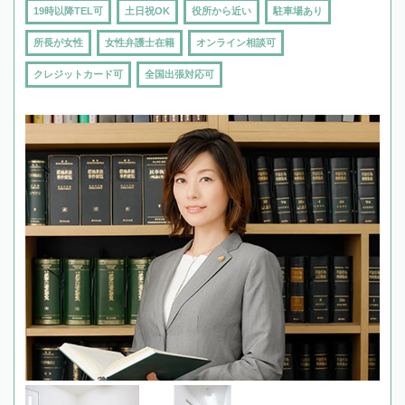
19時以降TEL可
土日祝OK
役所から近い
駐車場あり
所長が女性
女性弁護士在籍
オンライン相談可
クレジットカード可
全国出張対応可