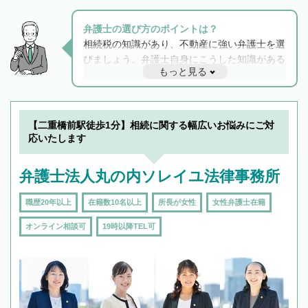
弁護士の選び方のポイントは？
相続税の知識があり、不動産に強い弁護士を選
びましょう。弁護士自身にこうした知識がある
もっと見る
と他士業との連携もスムーズに進み、トラブル
解決のみならず相続をトータルで任せることが
できます。また、相続は感情がからむ分野なの
でフィーリングも重要です。実際に電話や面談
【二重橋前駅徒歩1分】相続に関する幅広いお悩みにご対
で複数の弁護士と会話をしてウマが合う方に依
応いたします
頼をするのがおすすめです。
弁護士法人丸の内ソレイユ法律事務所
職歴20年以上
在籍数10名以上
所長が女性
女性弁護士在籍
オンライン相談可
19時以降TEL可