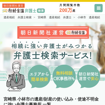
月間閲覧件数
朝日新聞社運営
200万
超
遺産相続 弁護士検索
宮崎県 遺産相続 弁護士
小林市 遺産相続 
宮崎県 小林市の遺産/財産の使い込み・使途不明金
に強い弁護士事務所 一覧