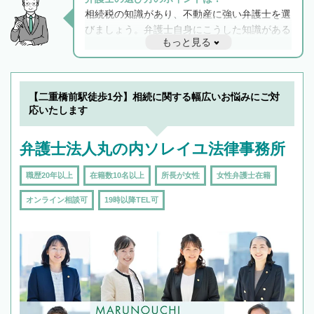
相続税の知識があり、不動産に強い弁護士を選
びましょう。弁護士自身にこうした知識がある
もっと見る
と他士業との連携もスムーズに進み、トラブル
解決のみならず相続をトータルで任せることが
できます。また、相続は感情がからむ分野なの
でフィーリングも重要です。実際に電話や面談
【二重橋前駅徒歩1分】相続に関する幅広いお悩みにご対
で複数の弁護士と会話をしてウマが合う方に依
応いたします
頼をするのがおすすめです。
弁護士法人丸の内ソレイユ法律事務所
職歴20年以上
在籍数10名以上
所長が女性
女性弁護士在籍
オンライン相談可
19時以降TEL可