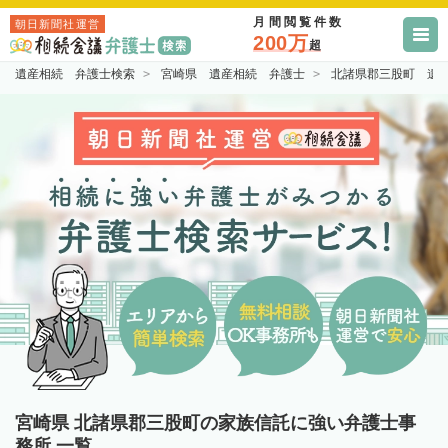
月間閲覧件数
朝日新聞社運営
200万
超
遺産相続 弁護士検索
宮崎県 遺産相続 弁護士
北諸県郡三股町 遺
宮崎県 北諸県郡三股町の家族信託に強い弁護士事
務所 一覧