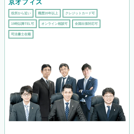
京オフィス
役所から近い
職歴20年以上
クレジットカード可
19時以降TEL可
オンライン相談可
全国出張対応可
司法書士在籍