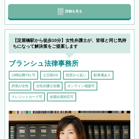
詳細を見る
【淀屋橋駅から徒歩10分】女性弁護士が、皆様と同じ気持
ちになって解決策をご提案します
ブランシュ法律事務所
19時以降TEL可
土日祝OK
役所から近い
駐車場あり
所長が女性
女性弁護士在籍
オンライン相談可
クレジットカード可
全国出張対応可