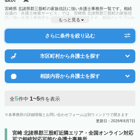
宮崎県 北諸県郡三股町の家族信託に強い弁護士事務所一覧です。相続
会議の「弁護士検索サービス」では、宮崎県 北諸県郡三股町の家族信
託に強い弁護士事務所を一覧で見ることが出来ます。相続のトラブルや
もっと見る
お悩みを抱えている方は一度近隣の弁護士に相談してみましょう。
さらに条件を絞り込む
市区町村から
弁護士を探す
相談内容から
弁護士を探す
5
1~5
全
件中
件を表示
各事務所の詳細情報とお問い合わせフォームは別ウィンドウで開きます
更新日：2026年8月7日
宮崎 北諸県郡三股町近隣エリア・全国オンライン対応
可で相続対応可能な弁護士事務所