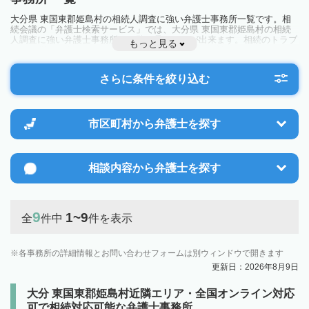
大分県 東国東郡姫島村の相続人調査に強い弁護士事務所一覧です。相
続会議の「弁護士検索サービス」では、大分県 東国東郡姫島村の相続
人調査に強い弁護士事務所を一覧で見ることが出来ます。相続のトラブ
もっと見る
ルやお悩みを抱えている方は一度近隣の弁護士に相談してみましょう。
さらに条件を絞り込む
市区町村から
弁護士を探す
相談内容から
弁護士を探す
9
1~9
全
件中
件を表示
各事務所の詳細情報とお問い合わせフォームは別ウィンドウで開きます
更新日：2026年8月9日
大分 東国東郡姫島村近隣エリア・全国オンライン対応
可で相続対応可能な弁護士事務所