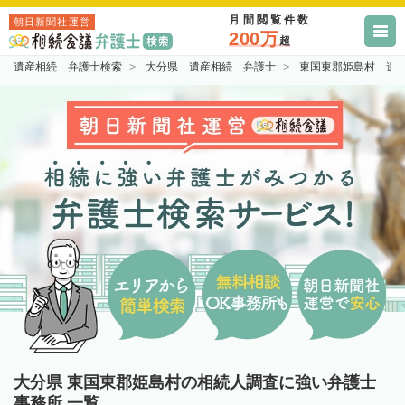
月間閲覧件数
朝日新聞社運営
200万
超
遺産相続 弁護士検索
大分県 遺産相続 弁護士
東国東郡姫島村 遺
大分県 東国東郡姫島村の相続人調査に強い弁護士
事務所 一覧