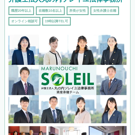
職歴20年以上
在籍数10名以上
所長が女性
女性弁護士在籍
オンライン相談可
19時以降TEL可