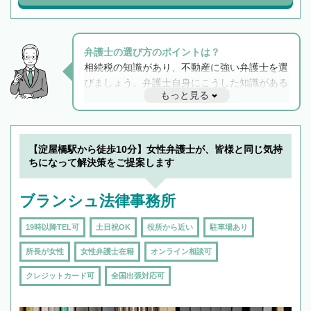
弁護士の選び方のポイントは？
相続税の知識があり、不動産に強い弁護士を選
びましょう。弁護士自身にこうした知識がある
もっと見る
と他士業との連携もスムーズに進み、トラブル
解決のみならず相続をトータルで任せることが
できます。また、相続は感情がからむ分野なの
でフィーリングも重要です。実際に電話や面談
【淀屋橋駅から徒歩10分】女性弁護士が、皆様と同じ気持
で複数の弁護士と会話をしてウマが合う方に依
ちになって解決策をご提案します
頼をするのがおすすめです。
ブランシュ法律事務所
19時以降TEL可
土日祝OK
役所から近い
駐車場あり
所長が女性
女性弁護士在籍
オンライン相談可
クレジットカード可
全国出張対応可