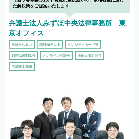
【四ツ谷駅徒歩1分】複数の選択肢から、依頼者様に適し
た解決策をご提案いたします
弁護士法人みずほ中央法律事務所 東
京オフィス
役所から近い
職歴20年以上
クレジットカード可
19時以降TEL可
オンライン相談可
全国出張対応可
司法書士在籍