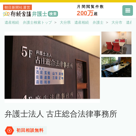
月間閲覧件数
朝日新聞社運営
200万
超
遺産相続 弁護士検索トップ
大分県 遺産相続 弁護士
大分市 遺産
弁護士法人 古庄総合法律事務所
初回相談無料