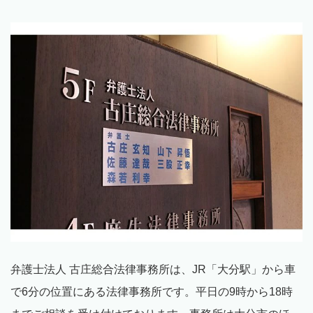
弁護士法人 古庄総合法律事務所は、
JR
「大分駅」から車
で
6
分の位置にある法律事務所です。平日の
9
時から
18
時