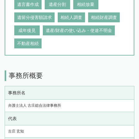
遺言書作成
遺産分割
相続放棄
遺留分侵害額請求
相続人調査
相続財産調査
成年後見
遺産/財産の使い込み・使途不明金
不動産相続
事務所概要
事務所名
弁護士法人 古庄総合法律事務所
代表
古庄 玄知