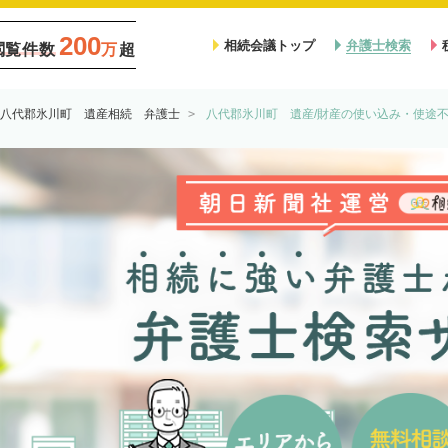
200
相続会議トップ
弁護士検索
閲覧件数
万
超
八代郡氷川町 遺産相続 弁護士
八代郡氷川町 遺産/財産の使い込み・使途