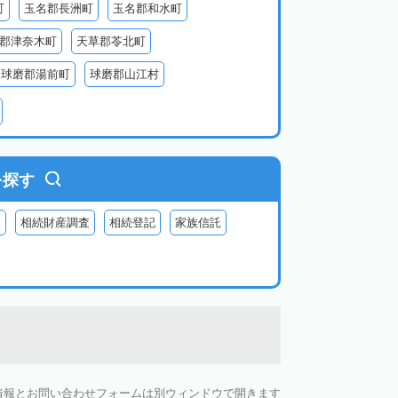
町
玉名郡長洲町
玉名郡和水町
郡津奈木町
天草郡苓北町
球磨郡湯前町
球磨郡山江村
阿蘇郡西原村
阿蘇郡小国町
阿蘇郡高森町
を探す
査
相続財産調査
相続登記
家族信託
情報とお問い合わせフォームは別ウィンドウで開きます