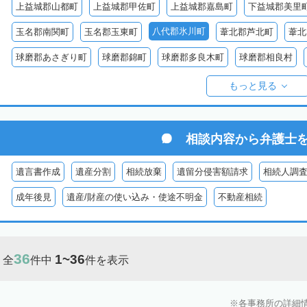
上益城郡山都町
上益城郡甲佐町
上益城郡嘉島町
下益城郡美里
八代郡氷川町
玉名郡南関町
玉名郡玉東町
葦北郡芦北町
葦北
球磨郡あさぎり町
球磨郡錦町
球磨郡多良木町
球磨郡相良村
球磨郡球磨村
球磨郡水上村
球磨郡五木村
阿蘇郡南阿蘇村
もっと見る
阿蘇郡南小国町
阿蘇郡産山村
相談内容から
弁護士
遺言書作成
遺産分割
相続放棄
遺留分侵害額請求
相続人調
成年後見
遺産/財産の使い込み・使途不明金
不動産相続
36
1~36
全
件中
件を表示
各事務所の詳細