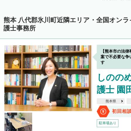
熊本 八代郡氷川町近隣エリア・全国オン
護士事務所
【熊本市の法律
案で不必要な争
す
しのの
護士 園
熊本県
初回相
駐車場あり