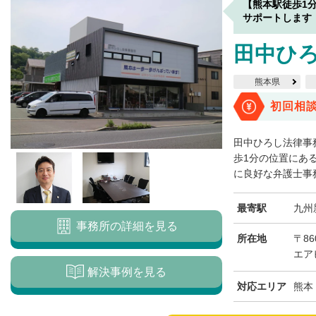
【熊本駅徒歩1
サポートします
田中ひ
熊本県
初回相
田中ひろし法律事
歩1分の位置にあ
に良好な弁護士事務
最寄駅
九州
事務所の詳細を見る
所在地
〒86
エア
解決事例を見る
対応エリア
熊本