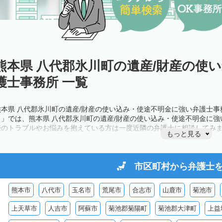
熊本県 八代郡氷川町の遺産/財産の使
護士事務所 一覧
熊本県 八代郡氷川町の遺産/財産の使い込み・使途不明金に強い弁護士
ス」では、熊本県 八代郡氷川町の遺産/財産の使い込み・使途不明金に
続のトラブルやお悩みを抱えている方は一度近隣の弁護士に相談してみ
もっと見る
市区町村から
弁護士
熊本市
八代市
玉名市
荒尾市
合志市
山鹿市
菊池市
上天草市
人吉市
阿蘇市
菊池郡菊陽町
菊池郡大津町
上益