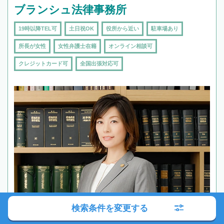
ブランシュ法律事務所
19時以降TEL可
土日祝OK
役所から近い
駐車場あり
所長が女性
女性弁護士在籍
オンライン相談可
クレジットカード可
全国出張対応可
検索条件を変更する