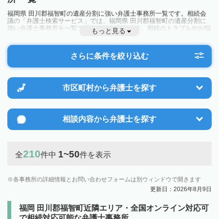
福岡県 田川郡福智町の遺産分割に強い弁護士事務所一覧です。相続会
議の「弁護士検索サービス」では、福岡県 田川郡福智町の遺産分割に
強い弁護士事務所を一覧で見ることが出来ます。相続のトラブルやお悩
もっと見る
みを抱えている方は一度近隣の弁護士に相談してみましょう。
さらに条件を絞り込む
市区町村から
弁護士を探す
相談内容から
弁護士を探す
210
1~50
全
件中
件を表示
各事務所の詳細情報とお問い合わせフォームは別ウィンドウで開きます
更新日：2026年8月9日
福岡 田川郡福智町近隣エリア・全国オンライン対応可
で相続対応可能な弁護士事務所