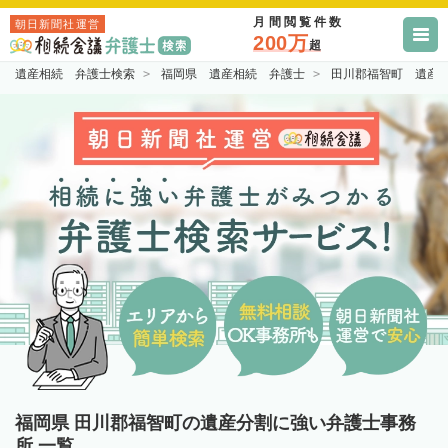
月間閲覧件数
朝日新聞社運営
200万
超
遺産相続 弁護士検索
福岡県 遺産相続 弁護士
田川郡福智町 遺産
福岡県 田川郡福智町の遺産分割に強い弁護士事務
所 一覧