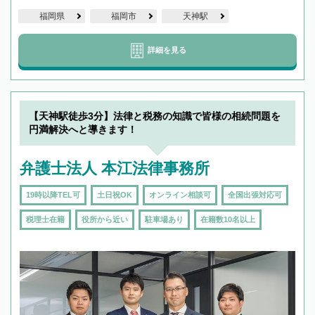
福岡県
福岡市
天神駅
詳細を見る
【天神駅徒歩3分】法律と税務の知識で皆様の相続問題を
円満解決へと導きます！
弁護士法人 本江法律事務所
19時以降TEL可
土日祝OK
オンライン相談可
全国出張対応可
税理士在籍
役所から近い
駐車場あり
在籍数10名以上