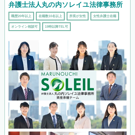
弁護士法人丸の内ソレイユ法律事務所
職歴20年以上
在籍数10名以上
所長が女性
女性弁護士在籍
オンライン相談可
19時以降TEL可