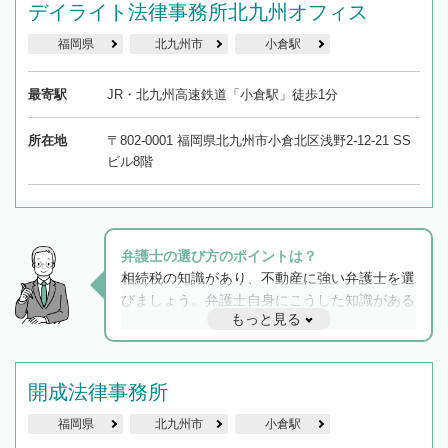
デイライト法律事務所北九州オフィス
福岡県
北九州市
小倉駅
最寄駅
JR・北九州高速鉄道「小倉駅」徒歩1分
所在地
〒802-0001 福岡県北九州市小倉北区浅野2-12-21 SS
ビル8階
弁護士の選び方のポイントは？
相続税の知識があり、不動産に強い弁護士を選
びましょう。弁護士自身にこうした知識がある
もっと見る
と他士業との連携もスムーズに進み、トラブル
解決のみならず相続をトータルで任せることが
できます。また、相続は感情がからむ分野なの
でフィーリングも重要です。実際に電話や面談
開成法律事務所
で複数の弁護士と会話をしてウマが合う方に依
福岡県
北九州市
小倉駅
頼をするのがおすすめです。