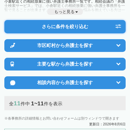
小倉駅近くの相続放棄に強い弁護士事務所一覧です。相続会議の「弁護
士検索サービス」では、小倉駅近くの相続放棄に強い弁護士事務所を一
覧で見ることが出来ます。相続のトラブルやお悩みを抱えている方は一
もっと見る
度近隣の弁護士に相談してみましょう。
さらに条件を絞り込む
市区町村から
弁護士を探す
主要な駅から
弁護士を探す
相談内容から
弁護士を探す
11
1~11
全
件中
件を表示
各事務所の詳細情報とお問い合わせフォームは別ウィンドウで開きます
更新日：2026年8月6日