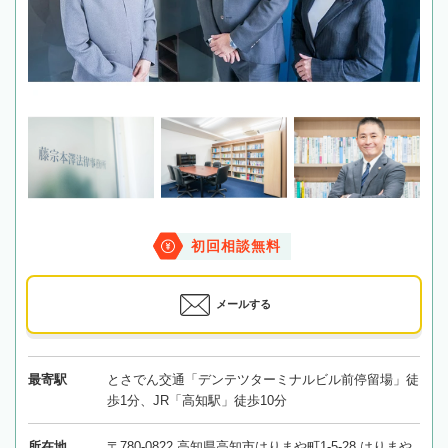
初回相談無料
メールする
最寄駅
とさでん交通「デンテツターミナルビル前停留場」徒
歩1分、JR「高知駅」徒歩10分
所在地
〒780-0822 高知県高知市はりまや町1-5-28 はりまや