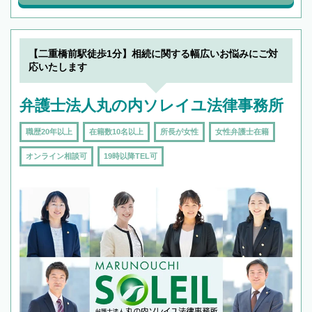
【二重橋前駅徒歩1分】相続に関する幅広いお悩みにご対
応いたします
弁護士法人丸の内ソレイユ法律事務所
職歴20年以上
在籍数10名以上
所長が女性
女性弁護士在籍
オンライン相談可
19時以降TEL可