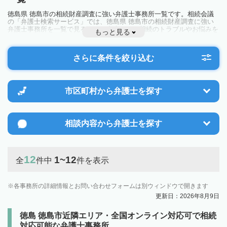
徳島県 徳島市の相続財産調査に強い弁護士事務所一覧です。相続会議
の「弁護士検索サービス」では、徳島県 徳島市の相続財産調査に強い
弁護士事務所を一覧で見ることが出来ます。相続のトラブルやお悩みを
もっと見る
抱えている方は一度近隣の弁護士に相談してみましょう。
さらに条件を絞り込む
市区町村から
弁護士を探す
相談内容から
弁護士を探す
12
1~12
全
件中
件を表示
各事務所の詳細情報とお問い合わせフォームは別ウィンドウで開きます
更新日：2026年8月9日
徳島 徳島市近隣エリア・全国オンライン対応可で相続
対応可能な弁護士事務所