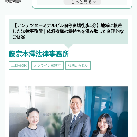
もっと見る
と他士業との連携もスムーズに進み、トラブル
解決のみならず相続をトータルで任せることが
できます。また、相続は感情がからむ分野なの
でフィーリングも重要です。実際に電話や面談
【デンテツターミナルビル前停留場徒歩1分】地域に根差
で複数の弁護士と会話をしてウマが合う方に依
した法律事務所｜依頼者様の気持ちを汲み取った合理的な
頼をするのがおすすめです。
ご提案
藤宗本澤法律事務所
土日祝OK
オンライン相談可
役所から近い