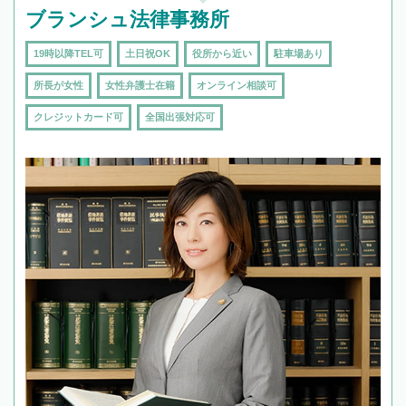
ブランシュ法律事務所
19時以降TEL可
土日祝OK
役所から近い
駐車場あり
所長が女性
女性弁護士在籍
オンライン相談可
クレジットカード可
全国出張対応可