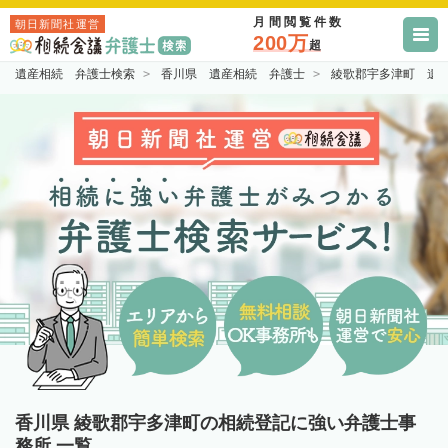
月間閲覧件数
朝日新聞社運営
200万
超
遺産相続 弁護士検索
香川県 遺産相続 弁護士
綾歌郡宇多津町 遺
香川県 綾歌郡宇多津町の相続登記に強い弁護士事
務所 一覧