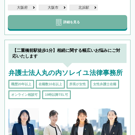
大阪府
大阪市
北浜駅
詳細を見る
【二重橋前駅徒歩1分】相続に関する幅広いお悩みにご対
応いたします
弁護士法人丸の内ソレイユ法律事務所
職歴20年以上
在籍数10名以上
所長が女性
女性弁護士在籍
オンライン相談可
19時以降TEL可