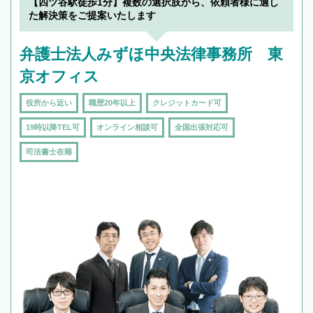
【四ツ谷駅徒歩1分】複数の選択肢から、依頼者様に適し
た解決策をご提案いたします
弁護士法人みずほ中央法律事務所 東
京オフィス
役所から近い
職歴20年以上
クレジットカード可
19時以降TEL可
オンライン相談可
全国出張対応可
司法書士在籍