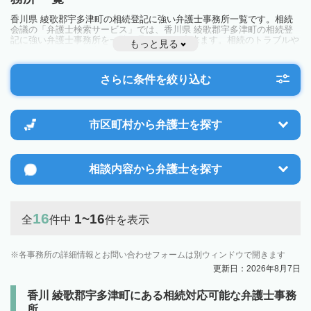
香川県 綾歌郡宇多津町の相続登記に強い弁護士事務所一覧です。相続
会議の「弁護士検索サービス」では、香川県 綾歌郡宇多津町の相続登
記に強い弁護士事務所を一覧で見ることが出来ます。相続のトラブルや
もっと見る
お悩みを抱えている方は一度近隣の弁護士に相談してみましょう。
さらに条件を絞り込む
市区町村から
弁護士を探す
相談内容から
弁護士を探す
16
1~16
全
件中
件を表示
各事務所の詳細情報とお問い合わせフォームは別ウィンドウで開きます
更新日：2026年8月7日
香川 綾歌郡宇多津町にある相続対応可能な弁護士事務
所