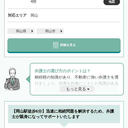
4階
地図
対応エリア
岡山
岡山県
岡山市
詳細を見る
弁護士の選び方のポイントは？
相続税の知識があり、不動産に強い弁護士を選
びましょう。弁護士自身にこうした知識がある
もっと見る
と他士業との連携もスムーズに進み、トラブル
解決のみならず相続をトータルで任せることが
できます。また、相続は感情がからむ分野なの
でフィーリングも重要です。実際に電話や面談
【岡山駅徒歩6分】迅速に相続問題を解決するため、弁護
で複数の弁護士と会話をしてウマが合う方に依
士が親身になってサポートいたします
頼をするのがおすすめです。