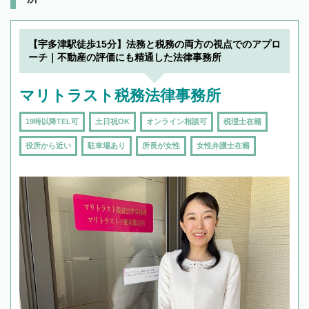
【宇多津駅徒歩15分】法務と税務の両方の視点でのアプロ
ーチ｜不動産の評価にも精通した法律事務所
マリトラスト税務法律事務所
19時以降TEL可
土日祝OK
オンライン相談可
税理士在籍
役所から近い
駐車場あり
所長が女性
女性弁護士在籍