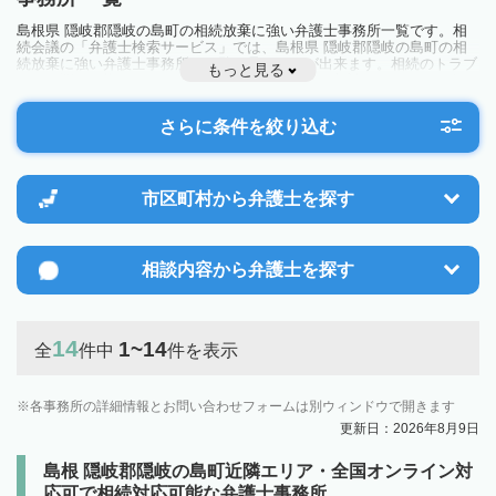
島根県 隠岐郡隠岐の島町の相続放棄に強い弁護士事務所一覧です。相
続会議の「弁護士検索サービス」では、島根県 隠岐郡隠岐の島町の相
続放棄に強い弁護士事務所を一覧で見ることが出来ます。相続のトラブ
もっと見る
ルやお悩みを抱えている方は一度近隣の弁護士に相談してみましょう。
さらに条件を絞り込む
市区町村から
弁護士を探す
相談内容から
弁護士を探す
14
1~14
全
件中
件を表示
各事務所の詳細情報とお問い合わせフォームは別ウィンドウで開きます
更新日：2026年8月9日
島根 隠岐郡隠岐の島町近隣エリア・全国オンライン対
応可で相続対応可能な弁護士事務所