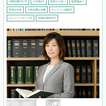
19時以降TEL可
土日祝OK
役所から近い
駐車場あり
所長が女性
女性弁護士在籍
オンライン相談可
クレジットカード可
全国出張対応可