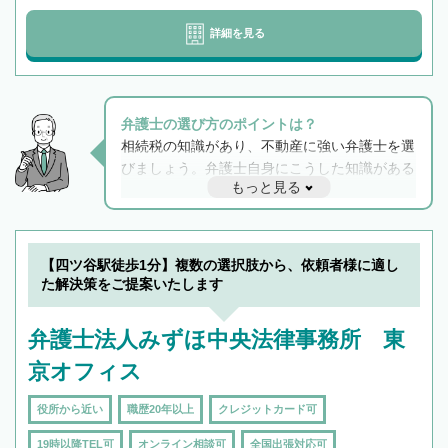
詳細を見る
弁護士の選び方のポイントは？
相続税の知識があり、不動産に強い弁護士を選
びましょう。弁護士自身にこうした知識がある
もっと見る
と他士業との連携もスムーズに進み、トラブル
解決のみならず相続をトータルで任せることが
できます。また、相続は感情がからむ分野なの
でフィーリングも重要です。実際に電話や面談
【四ツ谷駅徒歩1分】複数の選択肢から、依頼者様に適し
で複数の弁護士と会話をしてウマが合う方に依
た解決策をご提案いたします
頼をするのがおすすめです。
弁護士法人みずほ中央法律事務所 東
京オフィス
役所から近い
職歴20年以上
クレジットカード可
19時以降TEL可
オンライン相談可
全国出張対応可