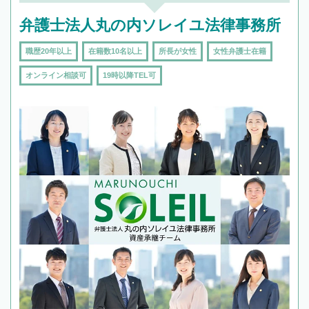
弁護士法人丸の内ソレイユ法律事務所
職歴20年以上
在籍数10名以上
所長が女性
女性弁護士在籍
オンライン相談可
19時以降TEL可