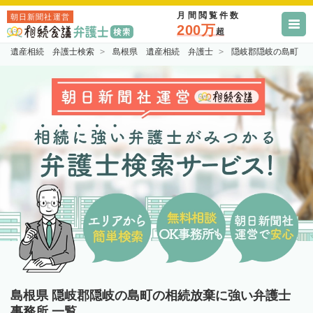
月間閲覧件数
朝日新聞社運営
200万
超
遺産相続 弁護士検索
島根県 遺産相続 弁護士
隠岐郡隠岐の島町 
島根県 隠岐郡隠岐の島町の相続放棄に強い弁護士
事務所 一覧