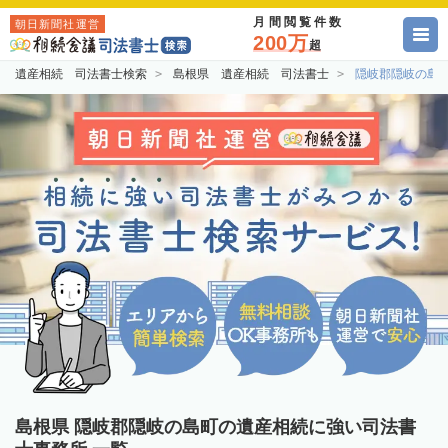
月間閲覧件数
朝日新聞社運営
200万
超
遺産相続 司法書士検索
島根県 遺産相続 司法書士
隠岐郡隠岐の島
島根県 隠岐郡隠岐の島町の遺産相続に強い司法書