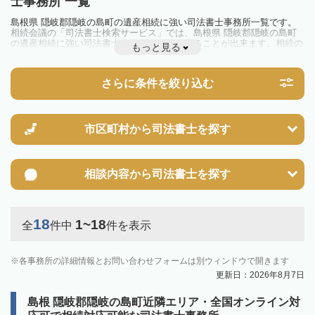
士事務所 一覧
島根県 隠岐郡隠岐の島町の遺産相続に強い司法書士事務所一覧です。
相続会議の「司法書士検索サービス」では、島根県 隠岐郡隠岐の島町
の遺産相続に強い司法書士事務所を一覧で見ることが出来ます。相続の
もっと見る
トラブルやお悩みを抱えている方は一度近隣の司法書士に相談してみま
しょう。
さらに条件を絞り込む
市区町村から
司法書士を探す
相談内容から
司法書士を探す
18
1~18
全
件中
件を表示
各事務所の詳細情報とお問い合わせフォームは別ウィンドウで開きます
更新日：2026年8月7日
島根 隠岐郡隠岐の島町近隣エリア・全国オンライン対