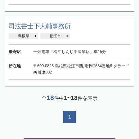
司法書士下大輔事務所
島根県
松江市
最寄駅
一畑電車「松江しんじ湖温泉駅」車15分
所在地
〒690-0823 島根県松江市西川津町654番地8 グラード
西川津802
18
1~18
全
件中
件を表示
1